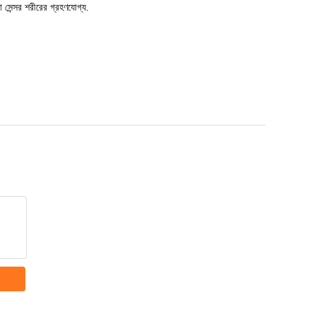
ো সেন্সর শরীরের গ্রহণযোগ্য.