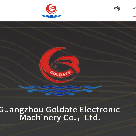
বাড়ি
প