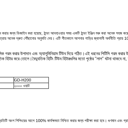
ার জন্য ডিজাইন করা হয়েছে, ঠান্ডা আবহাওয়ার সময় একটি ঠান্ডা ইঞ্জিন শুরু করা অনেক সহজ করে 
মাত্রায় অনেক দ্রুত পৌঁছানোর অনুমতি দেয়। এটি শীতকালে আপনার গাড়ির জ্বালানী অর্থনীতি প্রায
ামিক গরম করার উপাদান এবং অ্যালুমিনিয়াম টিউব দিয়ে গঠিত।এই ধরনের পিটিসি গরম করার উ
্যুতিক হিটার করে তোলে।বৈদ্যুতিক হিটিং টিউব হিটারগুলির মতো পৃষ্ঠের "লাল" ঘটনা থাকবে না
GD-H200
২০০০ ওয়াট
টি অংশ শিপিংয়ের আগে 100% কার্যক্ষমতা নিশ্চিত করার জন্য পরীক্ষা করা হবে। গুণমান এবং গ্রা