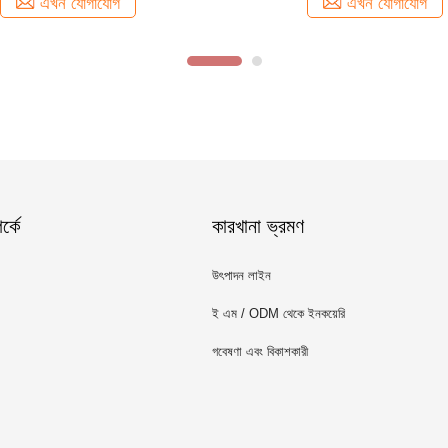
এখন যোগাযোগ
এখন যোগাযোগ
্কে
কারখানা ভ্রমণ
উৎপাদন লাইন
ই এম / ODM থেকে ইনকয়েরি
গবেষণা এবং বিকাশকারী