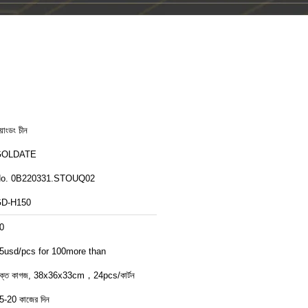
য়াংডং চীন
GOLDATE
o. 0B220331.STOUQ02
D-H150
0
5usd/pcs for 100more than
ক্ত কাগজ, 38x36x33cm，24pcs/কার্টন
5-20 কাজের দিন