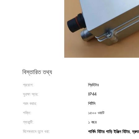
বিস্তারিত তথ্য
প্রয়োগ:
প্রিহিটার
সুরক্ষা স্তর:
IP44
গরম করার:
পিটিসি
শক্তি:
১৫০০ ওয়াট
গ্যারান্টি:
১ বছর
বিশেষভাবে তুলে ধরা:
পার্কিং হিটার গাড়ি ইঞ্জিন হিটার
দ্রু
,