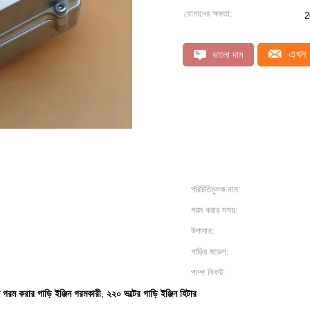
যোগানের ক্ষমতা:
2
এখন 
ভালো দাম
পরিচিতিমুলক নাম:
গরম করার সময়:
উপাদান:
গাড়ির মডেল:
পাম্প লিফট:
ত গরম করার গাড়ি ইঞ্জিন গরমকারী
২২০ ভল্টের গাড়ি ইঞ্জিন হিটার
,