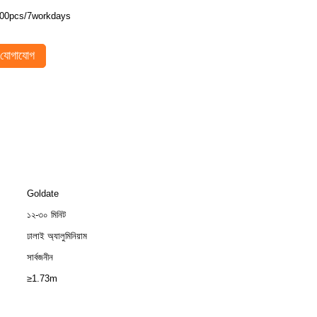
00pcs/7workdays
যোগাযোগ
Goldate
১২-৩০ মিনিট
ঢালাই অ্যালুমিনিয়াম
সার্বজনীন
≥1.73m