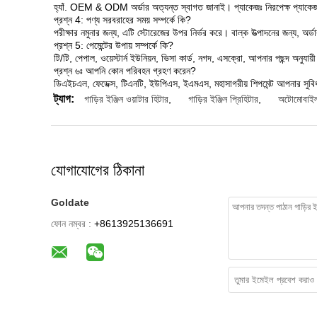
হ্যাঁ. OEM & ODM অর্ডার অত্যন্ত স্বাগত জানাই। প্যাকেজঃ নিরপেক্ষ প্যাকেজ গ্রাহ
প্রশ্ন 4: পণ্য সরবরাহের সময় সম্পর্কে কি?
পরীক্ষার নমুনার জন্য, এটি স্টোরেজের উপর নির্ভর করে। বাল্ক উত্পাদনের জন্য, অ
প্রশ্ন 5: পেমেন্টের উপায় সম্পর্কে কি?
টি/টি, পেপাল, ওয়েস্টার্ন ইউনিয়ন, ভিসা কার্ড, নগদ, এসক্রো, আপনার পছন্দ অনুযায়ী
প্রশ্ন ৬ঃ আপনি কোন পরিবহন গ্রহণ করেন?
ডিএইচএল, ফেডেক্স, টিএনটি, ইউপিএস, ইএমএস, মহাসাগরীয় শিপমেন্ট আপনার সুবি
ট্যাগ:
গাড়ির ইঞ্জিন ওয়াটার হিটার
,
গাড়ির ইঞ্জিন প্রিহিটার
,
অটোমোবাইল 
যোগাযোগের ঠিকানা
Goldate
ফোন নম্বর :
+8613925136691