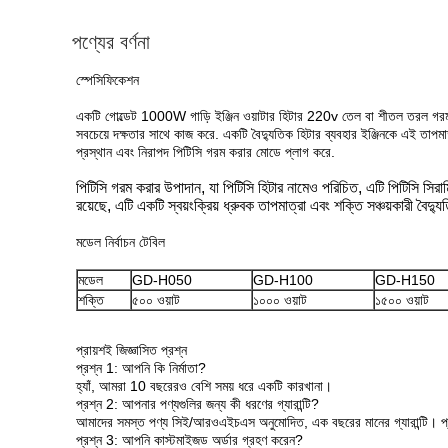
পণ্যের বর্ণনা
স্পেসিফিকেশন
একটি গোল্ডেট 1000W গাড়ি ইঞ্জিন ওয়াটার হিটার 220v তেল বা শীতল তরল গরম কর
সবচেয়ে দক্ষতার সাথে কাজ করে. একটি বৈদ্যুতিক হিটার ব্যবহার ইঞ্জিনকে এই তাপ
প্রস্থান এবং নিরাপদ পিটিসি গরম করার মোডে প্লাগ করে.
পিটিসি গরম করার উপাদান, যা পিটিসি হিটার নামেও পরিচিত, এটি পিটিসি সির
রয়েছে, এটি একটি স্বয়ংক্রিয় ধ্রুবক তাপমাত্রা এবং শক্তি সঞ্চয়কারী বৈদ
মডেল নির্বাচন টেবিল
মডেল
GD-H050
GD-H100
GD-H150
শক্তি
৫০০ ওয়াট
১০০০ ওয়াট
১৫০০ ওয়াট
প্রায়শই জিজ্ঞাসিত প্রশ্ন
প্রশ্ন 1: আপনি কি নির্মাতা?
হ্যাঁ, আমরা 10 বছরেরও বেশি সময় ধরে একটি কারখানা।
প্রশ্ন 2: আপনার পণ্যগুলির জন্য কী ধরণের গ্যারান্টি?
আমাদের সমস্ত পণ্য সিই/আরওএইচএস অনুমোদিত, এক বছরের মানের গ্যারান্টি। প্রতি
প্রশ্ন 3: আপনি কাস্টমাইজড অর্ডার গ্রহণ করেন?