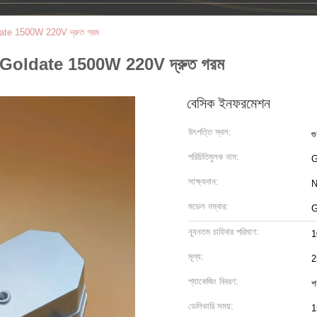
াক Goldate 1500W 220V দ্রুত গরম
়ী ট্রাক Goldate 1500W 220V দ্রুত গরম
বেসিক ইনফরমেশন
উৎপত্তি স্থল:
গু
পরিচিতিমুলক নাম:
সাক্ষ্যদান:
N
মডেল নম্বার:
G
ন্যূনতম চাহিদার পরিমাণ:
1
মূল্য:
2
প্যাকেজিং বিবরণ:
শ
ডেলিভারি সময়:
1