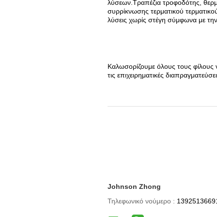
λύσεων.Τραπέζια τροφοδότης, θερ
συρρίκνωσης τερματικού τερματικο
λύσεις χωρίς στέγη σύμφωνα με τη
Καλωσορίζουμε όλους τους φίλους ν
τις επιχειρηματικές διαπραγματεύσει
Johnson Zhong
Τηλεφωνικό νούμερο :
1392513669