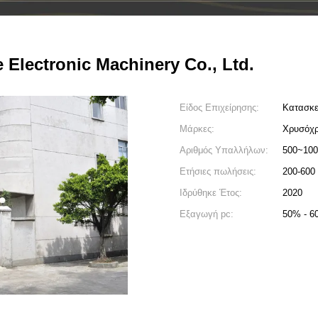
Electronic Machinery Co., Ltd.
Είδος Επιχείρησης:
Κατασκε
Μάρκες:
Χρυσόχ
Αριθμός Υπαλλήλων:
500~100
Ετήσιες πωλήσεις:
200-600
Ιδρύθηκε Έτος:
2020
Εξαγωγή pc:
50% - 6