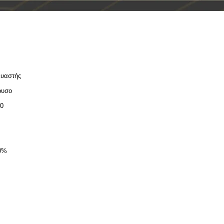
υαστής
ρυσο
0
0%