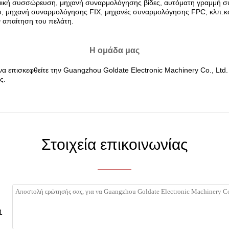
μική συσσώρευση, μηχανή συναρμολόγησης βίδες, αυτόματη γραμμή 
ύ, μηχανή συναρμολόγησης FIX, μηχανές συναρμολόγησης FPC, κλπ.κ
ν απαίτηση του πελάτη.
Η ομάδα μας
α επισκεφθείτε την Guangzhou Goldate Electronic Machinery Co., Ltd. 
ς.
Στοιχεία επικοινωνίας
1