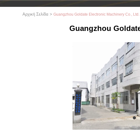
Αρχική Σελίδα
>
Guangzhou Goldate Electronic Machinery Co., Ltd.
Guangzhou Goldate 
1