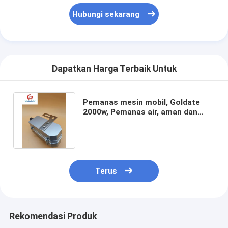
Wisata pabrik
Hubungi sekarang
Kontrol kualitas
Hubungi kami
Dapatkan Harga Terbaik Untuk
Quote request suatu
Pemanas mesin mobil, Goldate
2000w, Pemanas air, aman dan
dapat diandalkan, ukuran kecil
Pemanas Mesin Mobil
Mesin listrik preheater
Mesin pendingin preheater
Terus
Pemanas Tangki Minyak
PTC Fan Heater
Rekomendasi Produk