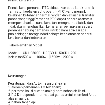
Prinsip kerja PTC
Prinsip kerja pemanas PTC didasarkan pada karakteristik
termistor koefisien suhu positif (PTC).yang memiliki
kelebihan ketahanan termal rendah dan efisiensi transfer
panas yang tinggiPemanas PTC dapat secara otomatis
mempertahankan suhu konstan, menghemat listrik, dan
tidak akan menghasilkan kemerahan permukaan seperti
pemanas tabung pemanas listrik dalam aplikasi apa
pun.sehingga menghindari bahaya keselamatan seperti
luka bakar dan kebakaran
Tabel Pemilihan Model
Model
GD-H050
GD-H100
GD-H150
GD-H200
Kekuatan
500w
1000w
1500w
2000w
Keuntungan
Keuntungan dari Auto mesin preheater
1. elemen pemanas PTC tertanam;
2. pertama kali dibuat teknologi pemisahan air-listrik
3. R & D independen termostat ganda untuk memberi Anda
alasan ganda;
4. bahan tahan api;