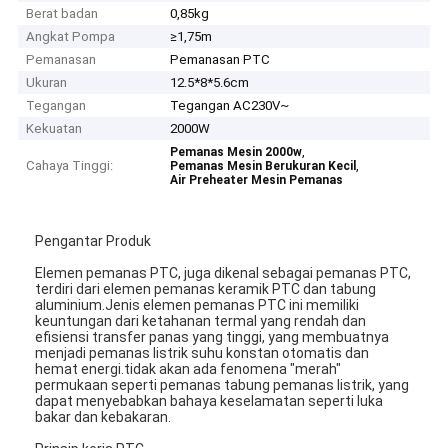
Berat badan
0,85kg
Angkat Pompa
≥1,75m
Pemanasan
Pemanasan PTC
Ukuran
12.5*8*5.6cm
Tegangan
Tegangan AC230V~
Kekuatan
2000W
,
Pemanas Mesin 2000w
Cahaya Tinggi:
,
Pemanas Mesin Berukuran Kecil
Air Preheater Mesin Pemanas
Pengantar Produk
Elemen pemanas PTC, juga dikenal sebagai pemanas PTC,
terdiri dari elemen pemanas keramik PTC dan tabung
aluminium.Jenis elemen pemanas PTC ini memiliki
keuntungan dari ketahanan termal yang rendah dan
efisiensi transfer panas yang tinggi, yang membuatnya
menjadi pemanas listrik suhu konstan otomatis dan
hemat energi.tidak akan ada fenomena "merah"
permukaan seperti pemanas tabung pemanas listrik, yang
dapat menyebabkan bahaya keselamatan seperti luka
bakar dan kebakaran.