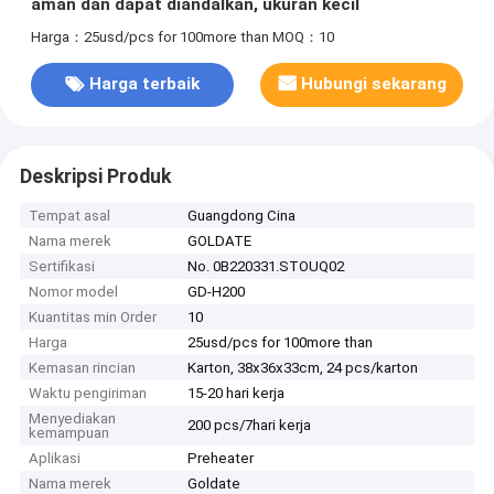
aman dan dapat diandalkan, ukuran kecil
Harga：25usd/pcs for 100more than
MOQ：10
Harga terbaik
Hubungi sekarang
Deskripsi Produk
Tempat asal
Guangdong Cina
Nama merek
GOLDATE
Sertifikasi
No. 0B220331.STOUQ02
Nomor model
GD-H200
Kuantitas min Order
10
Harga
25usd/pcs for 100more than
Kemasan rincian
Karton, 38x36x33cm, 24 pcs/karton
Waktu pengiriman
15-20 hari kerja
Menyediakan
200 pcs/7hari kerja
kemampuan
Aplikasi
Preheater
Nama merek
Goldate