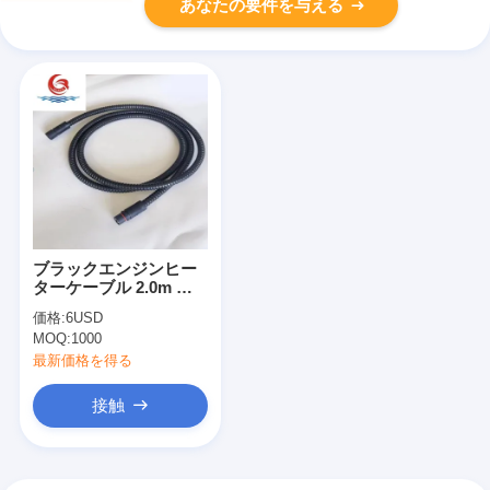
あなたの要件を与える
ブラックエンジンヒー
ターケーブル 2.0m 低
温耐性 16A 波紋ホース
価格:
6USD
ライン
MOQ:
1000
最新価格を得る
接触