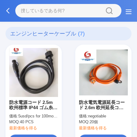
エンジンヒーターケーブル
(7)
防水電源コード 2.5m
防水電気電源延長コー
欧州標準 IP44 ゴム糸
ド 2.6m 欧州延長コー
油性 耐腐蝕性
ド IP44 欧州規格
価格:
5usd/pcs for 100more than
価格:
negotiable
MOQ:
40 PCS
MOQ:
20個
最新価格を得る
最新価格を得る