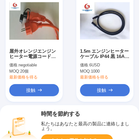
屋外オレンジエンジン
1.5m エンジンヒーター
ヒーター電源コード
ケーブル IP44 黒 16A
16A220V 電源延長ケー
低温耐性 波紋管線
価格:
negotiable
価格:
6USD
ブル
MOQ:
20個
MOQ:
1000
最新価格を得る
最新価格を得る
接触
接触
時間を節約する
私たちはあなたと最高の製品に連絡しまし
ょう。