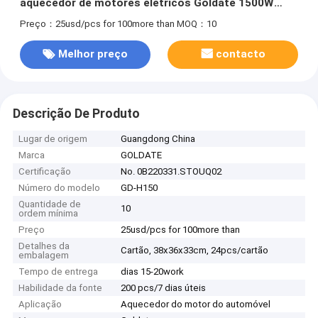
aquecedor de motores elétricos Goldate 1500W
220V Aquecimento rápido Dimensões pequenas
Preço：25usd/pcs for 100more than
MOQ：10
Melhor preço
contacto
Descrição De Produto
Lugar de origem
Guangdong China
Marca
GOLDATE
Certificação
No. 0B220331.STOUQ02
Número do modelo
GD-H150
Quantidade de
10
ordem mínima
Preço
25usd/pcs for 100more than
Detalhes da
Cartão, 38x36x33cm, 24pcs/cartão
embalagem
Tempo de entrega
dias 15-20work
Habilidade da fonte
200 pcs/7 dias úteis
Aplicação
Aquecedor do motor do automóvel