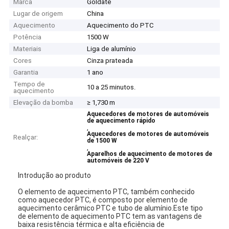
Marca
Goldate
Lugar de origem
China
Aquecimento
Aquecimento do PTC
Potência
1500 W
Materiais
Liga de alumínio
Cores
Cinza prateada
Garantia
1 ano
Tempo de
10 a 25 minutos.
aquecimento
Elevação da bomba
≥ 1,730 m
Aquecedores de motores de automóveis
de aquecimento rápido
,
Aquecedores de motores de automóveis
Realçar:
de 1500 W
,
Aparelhos de aquecimento de motores de
automóveis de 220 V
Introdução ao produto
O elemento de aquecimento PTC, também conhecido
como aquecedor PTC, é composto por elemento de
aquecimento cerâmico PTC e tubo de alumínio.Este tipo
de elemento de aquecimento PTC tem as vantagens de
baixa resistência térmica e alta eficiência de