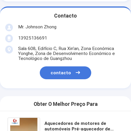
Fábrica
Contacto
Controle de Qualidade
Mr. Johnson Zhong
Fale Conosco
13925136691
Pedir um orçamento
Sala 608, Edifício C, Rua Xin'an, Zona Económica
Yonghe, Zona de Desenvolvimento Económico e
Tecnológico de Guangzhou
Caldeiras para motores de automóveis
contacto
Pré-aquecedor do motor elétrico
Pré-aquecedor de líquido de arrefecimento do motor
Obter O Melhor Preço Para
Aquecedores de reservatórios de óleo
Aquecedor de ventilador PTC
Aquecedores de motores de
automóveis Pré-aquecedor de