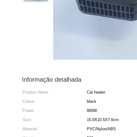
Informação detalhada
Product Name:
Car heater
Colour:
black
Power:
800W
Size:
15.0X10.5X7.0cm
Material:
PVC/Nylon/ABS