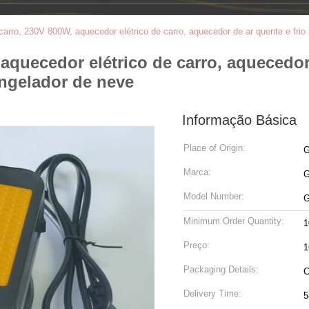
arro, 230V 800W, aquecedor elétrico de carro, aquecedor de ar quente e fri
quecedor elétrico de carro, aquecedor 
ngelador de neve
Informação Básica
Place of Origin:
G
Marca:
Model Number:
G
Minimum Order Quantity:
1
Preço:
1
Packaging Details:
C
Delivery Time:
5