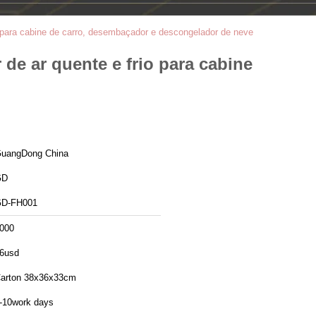
o para cabine de carro, desembaçador e descongelador de neve
de ar quente e frio para cabine
uangDong China
GD
D-FH001
000
6usd
arton 38x36x33cm
-10work days