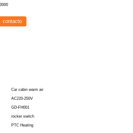
0000
contacto
Car cabin warm air
AC220-250V
GD-FH001
rocker switch
PTC Heating