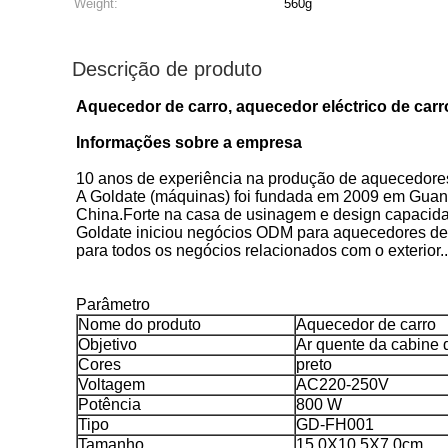
Weight:
560g
Descrição de produto
Aquecedor de carro, aquecedor eléctrico de carr
Informações sobre a empresa
10 anos de experiência na produção de aquecedores
A Goldate (máquinas) foi fundada em 2009 em Guang
China.Forte na casa de usinagem e design capacidad
Goldate iniciou negócios ODM para aquecedores de m
para todos os negócios relacionados com o exterior..
Parâmetro
Nome do produto
Aquecedor de carro
Objetivo
Ar quente da cabine 
Cores
preto
Voltagem
AC220-250V
Potência
800 W
Tipo
GD-FH001
Tamanho
15.0X10.5X7.0cm