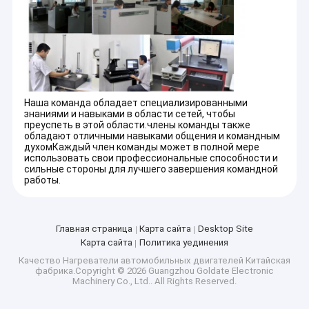
Начиная с 2012 года, Goldate начал ODM-бизнес для
Наша фабрика
отопления двигателей и аксессуаров для клиента из ЕС,
Goldate (электронная и машиностроительная) была
контроль качества
расширена в 2019 году для всех зарубежных предприятий,
связанных с.....
контактные данные
Наша команда обладает специализированными
Отправить запрос
знаниями и навыками в области сетей, чтобы
преуспеть в этой области.члены команды также
обладают отличными навыками общения и командным
духомКаждый член команды может в полной мере
использовать свои профессиональные способности и
Нагреватели автомобильных двигателей
сильные стороны для лучшего завершения командной
работы.
Прегреватель электрического двигателя
Прегреватель охлаждающей жидкости двигателя
Главная страница
Карта сайта
Desktop Site
Карта сайта
Политика уединения
Нагреватели нефтяных баков
Качество
Нагреватели автомобильных двигателей
Китайская
фабрика.Copyright © 2026 Guangzhou Goldate Electronic
Machinery Co., Ltd.. All Rights Reserved.
Нагреватель вентилятора PTC