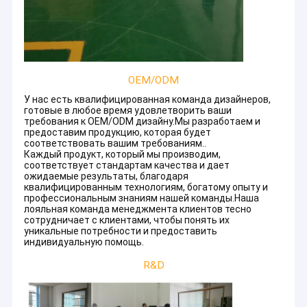
OEM/ODM
У нас есть квалифицированная команда дизайнеров,
готовые в любое время удовлетворить ваши
требования к OEM/ODM дизайну.Мы разработаем и
предоставим продукцию, которая будет
соответствовать вашим требованиям..
Каждый продукт, который мы производим,
соответствует стандартам качества и дает
ожидаемые результаты, благодаря
квалифицированным технологиям, богатому опыту и
профессиональным знаниям нашей команды.Наша
лояльная команда менеджмента клиентов тесно
сотрудничает с клиентами, чтобы понять их
Главная страница
уникальные потребности и предоставить
индивидуальную помощь.
Goldate (машины) была основана в 2009 году в Гуанчжоу, в
начале как поставщик автоматических решений для
Продукция
R&D
мобильных телефонов и аксессуаров
производство в Китае.
Сильные внутренние возможности
О Компании
обработки и проектирования позволяют нам предоставлять
услуги по проектированию и обработке за рубежом.