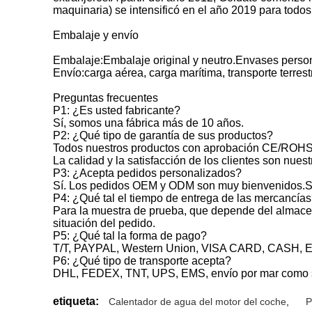
maquinaria) se intensificó en el año 2019 para todos 
Embalaje y envío
Embalaje:Embalaje original y neutro.Envases person
Envío:carga aérea, carga marítima, transporte terres
Preguntas frecuentes
P1: ¿Es usted fabricante?
Sí, somos una fábrica más de 10 años.
P2: ¿Qué tipo de garantía de sus productos?
Todos nuestros productos con aprobación CE/ROHS, 
La calidad y la satisfacción de los clientes son nue
P3: ¿Acepta pedidos personalizados?
Sí. Los pedidos OEM y ODM son muy bienvenidos.Se 
P4: ¿Qué tal el tiempo de entrega de las mercancía
Para la muestra de prueba, que depende del almacen
situación del pedido.
P5: ¿Qué tal la forma de pago?
T/T, PAYPAL, Western Union, VISA CARD, CASH, 
P6: ¿Qué tipo de transporte acepta?
DHL, FEDEX, TNT, UPS, EMS, envío por mar como 
etiqueta:
Calentador de agua del motor del coche
,
P