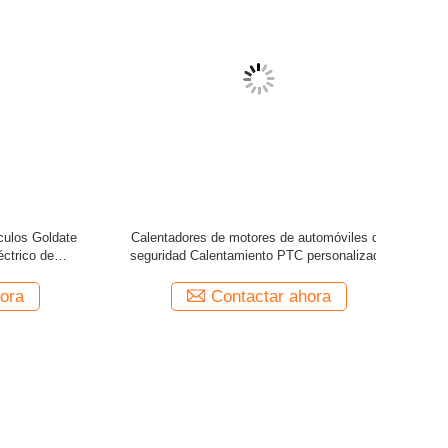
alefacción
Calentadores para motores de automóviles
Calentador
cción
anticorrosivos
pequeño
coche
universal 
par
Contactar ahora