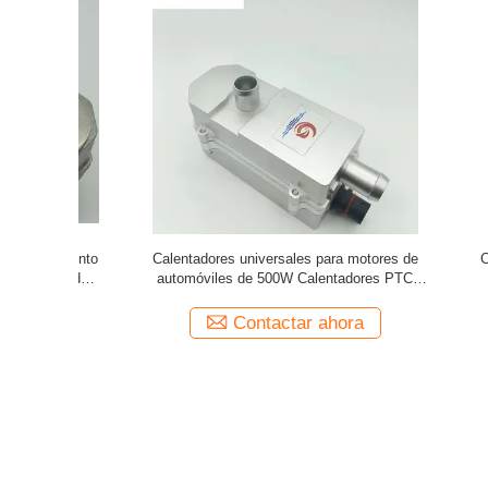
omóviles /
Calentador de agua para vehículos Goldate
Calentado
00W 220V
500W 220V Calentador eléctrico de
seguridad
aparcamiento para automóviles
Calenta
a
Contactar ahora