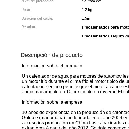
Nivel de protección:
Se trata de:
Peso:
1.2 kg
Duración del cable:
1.5m
Resaltar:
Precalentador para moto
Precalentador seguro de
Descripción de producto
Información sobre el producto
Un calentador de agua para motores de automóviles G
un motor frío durante el clima frío.el motor típico
calentador eléctrico permite que el motor alcance 
aproximadamente un 10 por ciento en invierno.El ca
Información sobre la empresa
10 años de experiencia en la producción de calentad
Goldate (maquinaria) fue fundada en el año 2009 en
accesorios.producción en China.Las capacidades de 
extranjeros.A partir del año 2012, Goldate comenzó 