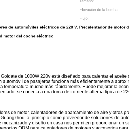
Tamaño:
Elevación de la bomba:
Flujo:
res de automóviles eléctricos de 220 V
Precalentador de motor d
,
l motor del coche eléctrico
oldate de 1000W 220v está diseñado para calentar el aceite o e
 de un automóvil de pasajeros funciona más eficientemente a ap
esta temperatura mucho más rápidamente. Puede mejorar la eco
lentador se conecta a una toma de corriente alterna típica de 
ores de motor, calentadores de aparcamiento de aire y otros pr
 Guangzhou, al principio como proveedor de soluciones de auto
mecanizado y diseño en casa nos permiten proporcionar un ser
negocios ODM para calentadores de motores y accesorios para c