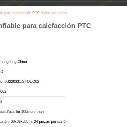
le para calefacción PTC Viene con cable
fiable para calefacción PTC
uangdong China
GD
o. 0B220331.STOUQ02
002
0
5usd/pcs for 100more than
artón, 38x36x33cm, 24 piezas por cartón