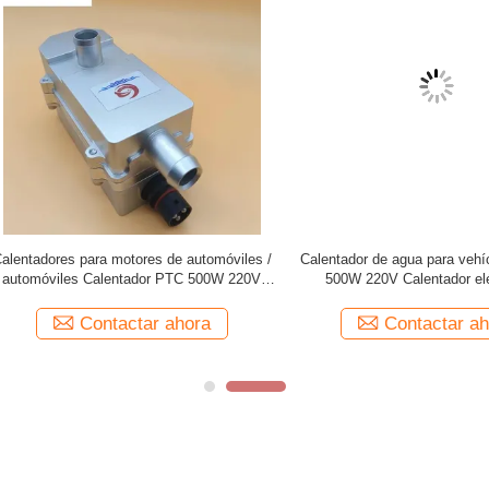
res de motores de automóviles de
Calentador del motor del vehículo c
 Calentamiento PTC personalizado
PTC calefacción rápida calefa
dor de motores de automóviles
estacionamiento calefacción 
Contactar ahora
Contactar ahora