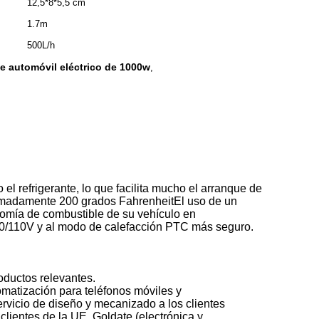
12,5*8*5,5 cm
1.7m
500L/h
e automóvil eléctrico de 1000w
,
l refrigerante, lo que facilita mucho el arranque de
roximadamente 200 grados FahrenheitEl uso de un
nomía de combustible de su vehículo en
220/110V y al modo de calefacción PTC más seguro.
oductos relevantes.
matización para teléfonos móviles y
vicio de diseño y mecanizado a los clientes
lientes de la UE, Goldate (electrónica y