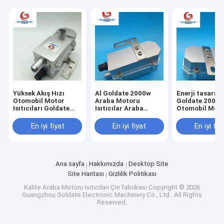
Yüksek Akış Hızı
Al Goldate 2000w
Enerji tasarru
Otomobil Motor
Araba Motoru
Goldate 2000
Isıtıcıları Goldate
Isıtıcılar Araba
Otomobil Mot
1000W Elektrik
Kamyonu için Park
Isıtıcılar Su
Motoru Ön Isıtıcı
Isıtıcısı Güvenli ve
Önyükleyici Gü
En iyi fiyat
En iyi fiyat
En iyi fiy
Hızlı Isıtma
Güvenilir PTC Isıtma
Ve Güvenilir K
Boyut
Ana sayfa
Hakkımızda
Desktop Site
Site Haritası
Gizlilik Politikası
Kalite
Araba Motoru Isıtıcıları
Çin fabrikası.Copyright © 2026
Guangzhou Goldate Electronic Machinery Co., Ltd.. All Rights
Reserved.