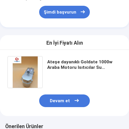
Lityum pilli ısıtıcı
Şimdi başvurun
Depolama pil şarj cihazları
Motor Isıtıcı Kablosu
Motor ısıtma fişleri
En İyi Fiyatı Alın
Ateşe dayanıklı Goldate 1000w
Araba Motoru Isıtıcılar Su
Önyükleyici 220V Güvenli ve
Güvenilir
Devam et
Önerilen Ürünler