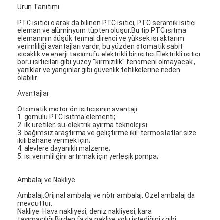
Ürün Tanıtımı
PTC ısıtıcı olarak da bilinen PTC ısıtıcı, PTC seramik ısıtıcı
eleman ve alüminyum tüpten oluşur.Bu tip PTC ısıtma
elemanının düşük termal direnci ve yüksek ısı aktarım
verimliliği avantajları vardır, bu yüzden otomatik sabit
sıcaklık ve enerji tasarrufu elektrikli bir ısıtıcı.Elektrikli ısıtıcı
boru ısıtıcıları gibi yüzey "kırmızılık" fenomeni olmayacak.,
yanıklar ve yangınlar gibi güvenlik tehlikelerine neden
olabilir.
Avantajlar
Otomatik motor ön ısıtıcısının avantajı
1. gömülü PTC ısıtma elementi;
2. ilk üretilen su-elektrik ayırma teknolojisi
3. bağımsız araştırma ve geliştirme ikili termostatlar size
ikili bahane vermek için;
4. alevlere dayanıklı malzeme;
5. ısı verimliliğini artırmak için yerleşik pompa;
Ambalaj ve Nakliye
Ambalaj:Orijinal ambalaj ve nötr ambalaj. Özel ambalaj da
mevcuttur.
Nakliye: Hava nakliyesi, deniz nakliyesi, kara
taşımacılığı.Birden fazla nakliye yolu istediğiniz gibi