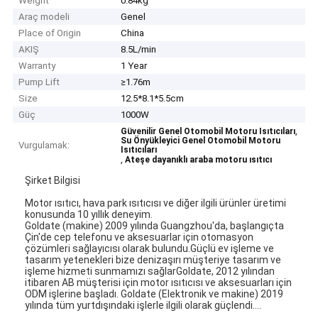
Weight
0.84kg
Araç modeli
Genel
Place of Origin
China
AKIŞ
8.5L/min
Warranty
1 Year
Pump Lift
≥1.76m
Size
12.5*8.1*5.5cm
Güç
1000W
,
Güvenilir Genel Otomobil Motoru Isıtıcıları
Su Önyükleyici Genel Otomobil Motoru
Vurgulamak:
Isıtıcıları
,
Ateşe dayanıklı araba motoru ısıtıcı
Şirket Bilgisi
Motor ısıtıcı, hava park ısıtıcısı ve diğer ilgili ürünler üretimi
konusunda 10 yıllık deneyim.
Goldate (makine) 2009 yılında Guangzhou'da, başlangıçta
Çin'de cep telefonu ve aksesuarlar için otomasyon
çözümleri sağlayıcısı olarak bulundu.Güçlü ev işleme ve
tasarım yetenekleri bize denizaşırı müşteriye tasarım ve
işleme hizmeti sunmamızı sağlarGoldate, 2012 yılından
itibaren AB müşterisi için motor ısıtıcısı ve aksesuarları için
ODM işlerine başladı. Goldate (Elektronik ve makine) 2019
yılında tüm yurtdışındaki işlerle ilgili olarak güçlendi....