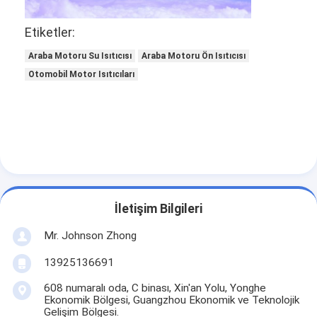
Fabrika turu
Etiketler:
Kalite kontrol
Araba Motoru Su Isıtıcısı
Araba Motoru Ön Isıtıcısı
Otomobil Motor Isıtıcıları
Bize ulaşın
Teklif isteği
Araba Motoru Isıtıcıları
Elektrikli Motor Ön ısıtma makinesi
İletişim Bilgileri
Motor Soğutma Yağı Önyükleyici
Mr. Johnson Zhong
13925136691
Petrol tankı ısıtıcıları
608 numaralı oda, C binası, Xin'an Yolu, Yonghe
PTC fan ısıtıcısı
Ekonomik Bölgesi, Guangzhou Ekonomik ve Teknolojik
Gelişim Bölgesi.