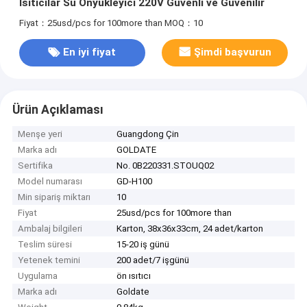
Isıtıcılar Su Önyükleyici 220V Güvenli ve Güvenilir
Fiyat：25usd/pcs for 100more than
MOQ：10
En iyi fiyat
Şimdi başvurun
Ürün Açıklaması
Menşe yeri
Guangdong Çin
Marka adı
GOLDATE
Sertifika
No. 0B220331.STOUQ02
Model numarası
GD-H100
Min sipariş miktarı
10
Fiyat
25usd/pcs for 100more than
Ambalaj bilgileri
Karton, 38x36x33cm, 24 adet/karton
Teslim süresi
15-20 iş günü
Yetenek temini
200 adet/7 işgünü
Uygulama
ön ısıtıcı
Marka adı
Goldate