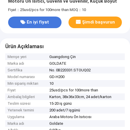
Motoru Ön Isıtıcı, Güvenli ve Güvenilir, Küçük Boyut
Fiyat：25usd/pcs for 100more than
MOQ：10
En iyi fiyat
Şimdi başvurun
Ürün Açıklaması
Menşe yeri
Guangdong Çin
Marka adı
GOLDATE
Sertifika
No. 0B220331.STOUQ02
Model numarası
GD-H200
Min sipariş miktarı
10
Fiyat
25usd/pcs for 100more than
Ambalaj bilgileri
Karton, 38x36x33cm, 24 adet/karton
Teslim süresi
15-20 iş günü
Yetenek temini
200 adet/7 işgünü
Uygulama
Araba Motoru Ön Isıtıcısı
Marka adı
Goldate