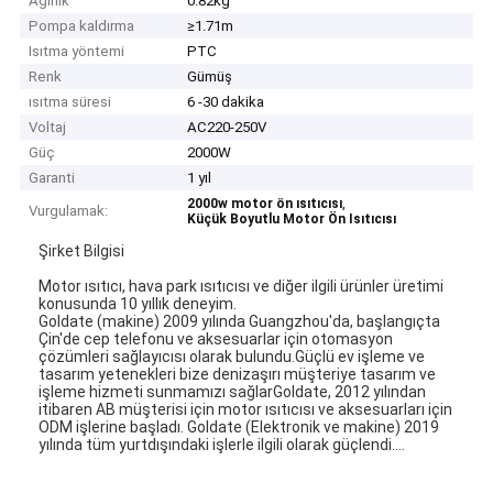
Ağırlık
0.82kg
Pompa kaldırma
≥1.71m
Isıtma yöntemi
PTC
Renk
Gümüş
ısıtma süresi
6 -30 dakika
Voltaj
AC220-250V
Güç
2000W
Garanti
1 yıl
,
2000w motor ön ısıtıcısı
Vurgulamak:
Küçük Boyutlu Motor Ön Isıtıcısı
Şirket Bilgisi
Motor ısıtıcı, hava park ısıtıcısı ve diğer ilgili ürünler üretimi
konusunda 10 yıllık deneyim.
Goldate (makine) 2009 yılında Guangzhou'da, başlangıçta
Çin'de cep telefonu ve aksesuarlar için otomasyon
çözümleri sağlayıcısı olarak bulundu.Güçlü ev işleme ve
tasarım yetenekleri bize denizaşırı müşteriye tasarım ve
işleme hizmeti sunmamızı sağlarGoldate, 2012 yılından
itibaren AB müşterisi için motor ısıtıcısı ve aksesuarları için
ODM işlerine başladı. Goldate (Elektronik ve makine) 2019
yılında tüm yurtdışındaki işlerle ilgili olarak güçlendi....