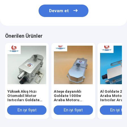
Devam et
Önerilen Ürünler
Yüksek Akış Hızı
Ateşe dayanıklı
Al Goldate 20
Otomobil Motor
Goldate 1000w
Araba Motoru
Isıtıcıları Goldate
Araba Motoru
Isıtıcılar Arab
1000W Elektrik
Isıtıcılar Su
Kamyonu için 
Motoru Ön Isıtıcı
Önyükleyici 220V
Isıtıcısı Güvenl
En iyi fiyat
En iyi fiyat
En iyi fiy
Hızlı Isıtma
Güvenli ve Güvenilir
Güvenilir PTC 