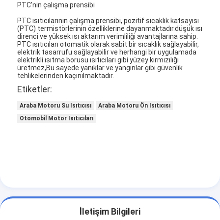
PTC'nin çalışma prensibi
Lityum pilli ısıtıcı
PTC ısıtıcılarının çalışma prensibi, pozitif sıcaklık katsayısı
Depolama pil şarj cihazları
(PTC) termistörlerinin özelliklerine dayanmaktadır.düşük ısı
direnci ve yüksek ısı aktarım verimliliği avantajlarına sahip.
PTC ısıtıcıları otomatik olarak sabit bir sıcaklık sağlayabilir,
Motor Isıtıcı Kablosu
elektrik tasarrufu sağlayabilir ve herhangi bir uygulamada
elektrikli ısıtma borusu ısıtıcıları gibi yüzey kırmızılığı
üretmez,Bu sayede yanıklar ve yangınlar gibi güvenlik
Motor ısıtma fişleri
tehlikelerinden kaçınılmaktadır.
Etiketler:
Araba Motoru Su Isıtıcısı
Araba Motoru Ön Isıtıcısı
Otomobil Motor Isıtıcıları
İletişim Bilgileri