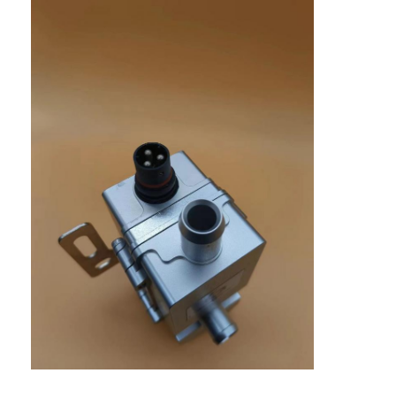
Fabrika turu
Kalite kontrol
Bize ulaşın
Teklif isteği
Araba Motoru Isıtıcıları
Elektrikli Motor Ön ısıtma makinesi
Motor Soğutma Yağı Önyükleyici
Petrol tankı ısıtıcıları
PTC fan ısıtıcısı