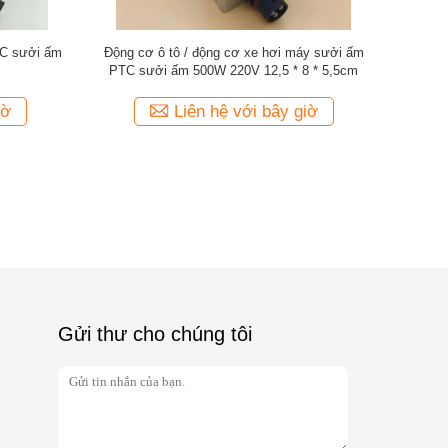
C sưởi ấm
Kháng ăn mòn động cơ xe hơi máy sưởi Al
1500W Máy 
 xe hơi
vật liệu xe tải máy sưởi
nhỏ / Máy s
iờ
Liên hệ với bây giờ
Gửi thư cho chúng tôi