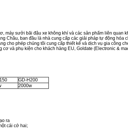
ơ, máy sưởi bãi đậu xe không khí và các sản phẩm liên quan k
g Châu, ban đầu là nhà cung cấp các giải pháp tự động hóa cho
ăng cho phép chúng tôi cung cấp thiết kế và dịch vụ gia công
cơ và phụ kiện cho khách hàng EU, Goldate (Electronic & mach
150
GD-H200
w
2000w
ạo ra
ột cái cớ hai;