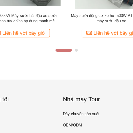
e hơi động cơ sưởi ấm tùy chỉnh
Xe động cơ sưởi ấm sưởi ấm PT
ởi ấm xe hơi động cơ sưởi ấm
nhanh sưởi ấm đậu xe sưởi ấm
Liên hệ với bây giờ
Liên hệ với bây g
 tôi
Nhà máy Tour
Dây chuyền sản xuất
OEM/ODM