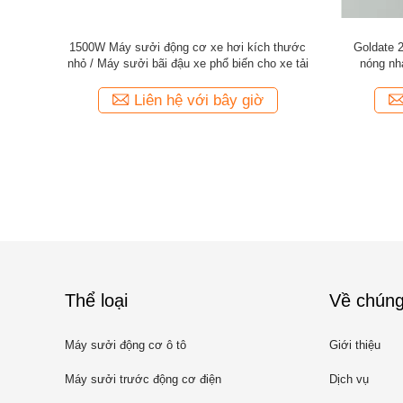
áy sưởi ấm
Goldate Máy sưởi nước xe 500W 220V Máy
An toàn x
8 * 5,5cm
sưởi bãi đậu xe điện cho xe hơi
PTC sư
iờ
Liên hệ với bây giờ
Thể loại
Về chúng
Máy sưởi động cơ ô tô
Giới thiệu
Máy sưởi trước động cơ điện
Dịch vụ