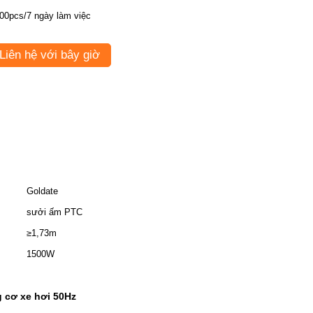
00pcs/7 ngày làm việc
Liên hệ với bây giờ
Goldate
sưởi ấm PTC
≥1,73m
1500W
 cơ xe hơi 50Hz