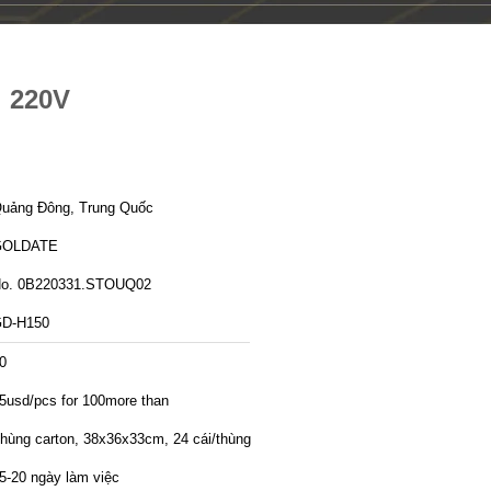
i 220V
uảng Đông, Trung Quốc
GOLDATE
o. 0B220331.STOUQ02
D-H150
0
5usd/pcs for 100more than
hùng carton, 38x36x33cm, 24 cái/thùng
5-20 ngày làm việc