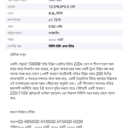
গরম করার পদ্ধতি
পিটিসি হিটিং
আকার
12.5*8.0*5.5 সেমি
ফ্লো
8.6L/মিনিট
পাম্প লিফট
≥1.75 মি
ওজন
0.82 কেজি
গাড়ির মডেল
সার্বজনীন
শক্তি
২০০০ ওয়াট
লক্ষণীয় করা:
পিটিসি হিটিং ব্লক হিটার
মৌলিক তথ্য
একটি গোল্ডেট 1000W গাড়ি ইঞ্জিন ওয়াটার হিটার 220v তেল বা শীতল তরল গরম
করার জন্য ডিজাইন করা হয়েছে, যা ঠান্ডা আবহাওয়ার সময় একটি ঠান্ডা ইঞ্জিন শুরু করা
অনেক সহজ করে তোলে।একটি সাধারণ যাত্রীবাহী গাড়ির ইঞ্জিন প্রায় 200 ডিগ্রি
ফারেনহাইট এ সবচেয়ে দক্ষতার সাথে কাজ করে. একটি বৈদ্যুতিক হিটার ব্যবহার ইঞ্জিনকে
এই তাপমাত্রায় অনেক দ্রুত পৌঁছানোর অনুমতি দেয়। এটি শীতকালে আপনার গাড়ির
জ্বালানী অর্থনীতি প্রায় 10 শতাংশ বৃদ্ধি করতে পারে।হিটারটি একটি সাধারণ
220/110V অল্টারনেট বর্তমান প্রস্থান এবং নিরাপদ পিটিসি গরম করার মোডে প্লাগ
করে.
মডেল নির্বাচন টেবিল
মডেল
GD-H050
GD-H100
GD-H150
GD-H200
শক্তি
৫০০ ওয়াট
১০০০ ওয়াট
১৫০০ ওয়াট
২০০০ ওয়াট