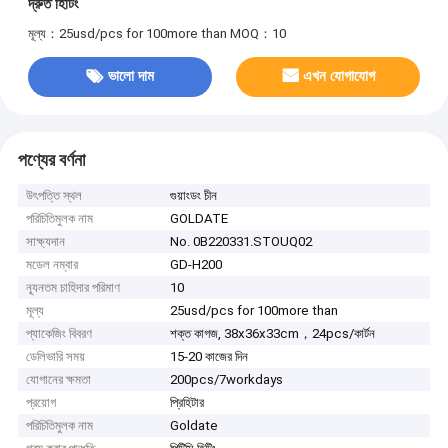
দ্রুত হিটিং
মূল্য：25usd/pcs for 100more than
MOQ：10
ভালো দাম
এখন যোগাযোগ
পণ্যের বর্ণনা
উৎপত্তি স্থল
গুয়াংডং চীন
পরিচিতিমুলক নাম
GOLDATE
সাক্ষ্যদান
No. 0B220331.STOUQ02
মডেল নম্বার
GD-H200
ন্যূনতম চাহিদার পরিমাণ
10
মূল্য
25usd/pcs for 100more than
প্যাকেজিং বিবরণ
শক্ত কাগজ, 38x36x33cm，24pcs/কার্টন
ডেলিভারি সময়
15-20 কাজের দিন
যোগানের ক্ষমতা
200pcs/7workdays
প্রয়োগ
প্রিহিটার
পরিচিতিমুলক নাম
Goldate