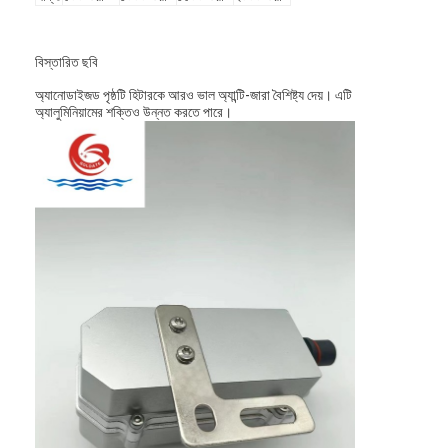
বিস্তারিত ছবি
অ্যানোডাইজড পৃষ্ঠটি হিটারকে আরও ভাল অ্যান্টি-জারা বৈশিষ্ট্য দেয়। এটি
অ্যালুমিনিয়ামের শক্তিও উন্নত করতে পারে।