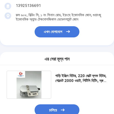
13925136691
রুম ৬০৮, বিল্ডিং সি, ১ নং সিনান রোড, ইয়ংহে ইকোনমিক জোন, গুয়াংজু
ইকোনমিক অ্যান্ড টেকনোলজিকাল ডেভেলপমেন্ট জোন
এখন যোগাযোগ
এর সেরা মূল্য পান
গাড়ি ইঞ্জিন হিটার, 220 ভোল্ট ব্লক হিটার,
গোল্ডেট 2000 ওয়াট, পিটিসি হিটিং, দ্রুত
হিটিং
চালিয়ে