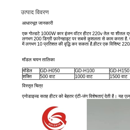
उत्पाद विवरण
आधारभूत जानकारी
एक गोल्डटे 1000W कार इंजन वॉटर हीटर 220v तेल या शीतल द्रव को
लगभग 200 डिग्री फ़ारेनहाइट पर सबसे कुशलता से काम करता है. एक 
में लगभग 10 प्रतिशत की वृद्धि कर सकता है.हीटर एक विशिष्ट 220
मॉडल चयन तालिका
मॉडेल
GD-H050
GD-H100
GD-H150
शक्ति
500 वाट
1000 वाट
1500 वाट
विस्तृत चित्र
एनोडाइज्ड सतह हीटर को बेहतर एंटी-जंग विशेषताएं देती है। यह एल