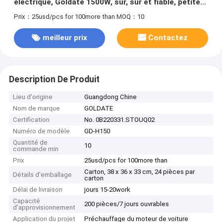
électrique, Goldate 1500W, sûr, sûr et fiable, petite
taille
Prix：25usd/pcs for 100more than
MOQ：10
meilleur prix
Contactez
Description De Produit
Lieu d'origine
Guangdong Chine
Nom de marque
GOLDATE
Certification
No. 0B220331.STOUQ02
Numéro de modèle
GD-H150
Quantité de
10
commande min
Prix
25usd/pcs for 100more than
Carton, 38 x 36 x 33 cm, 24 pièces par
Détails d'emballage
carton
Délai de livraison
jours 15-20work
Capacité
200 pièces/7 jours ouvrables
d'approvisionnement
Application du projet
Préchauffage du moteur de voiture