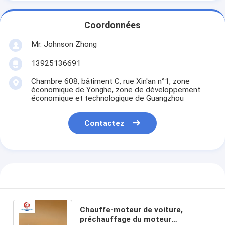
Appareil de chauffage à batterie au lithium
Coordonnées
Chargeurs de batterie de stockage
Mr. Johnson Zhong
Cable de chauffage du moteur
13925136691
Bougies de chauffage du moteur
Chambre 608, bâtiment C, rue Xin'an n°1, zone
économique de Yonghe, zone de développement
économique et technologique de Guangzhou
Contactez
Chauffe-moteur de voiture,
préchauffage du moteur