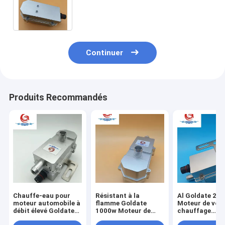
électrique, Goldate 1500W, sûr, sûr
et fiable, petite taille
Continuer
Produits Recommandés
Chauffe-eau pour
Résistant à la
Al Goldate 20
moteur automobile à
flamme Goldate
Moteur de voit
débit élevé Goldate
1000w Moteur de
chauffage
1000W Préchauffage
voiture chauffe-eau
chauffage de