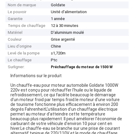
Nom de marque
Goldate
Le pouvoir
Unité d'alimentation
Garantie
1 année
Temps de chauffage
12 à 30 minutes
Matériel
D'aluminium moulé
Couleur
Grise argenté
Lieu d'origine
Chine
Levé de la pompe
≥1,720m
Le chauffage
Ptc
Surligner:
Préchauffage du moteur de 1500 W
Informations sur le produit
Un chauffe-eau pour moteur automobile Goldate 1000W
220v est conçu pour réchauffer l'huile ou le liquide de
refroidissement, ce qui facilite beaucoup le démarrage
d'un moteur froid par temps froid.le moteur d'une voiture
de tourisme fonctionne plus efficacement à environ 200
degrés FahrenheitL'utilisation d'un chauffage électrique
permet au moteur d'atteindre cette température
beaucoup plus rapidement. Il peut améliorer l'économie de
carburant de votre véhicule d'environ 10 pour cent en
hiver.Le chauffe-eau se branche sur une prise de courant
alternatif typique de 220/110V et le mode de chauffage