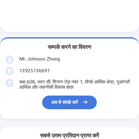
फैक्टरी यात्रा
गुणवत्ता नियंत्रण
हमसे संपर्क करें
सम्पर्क करने का विवरण
एक बोली का अनुरोध
Mr. Johnson Zhong
13925136691
कार इंजन हीटर
कक्ष 608, भवन सी, शिनान रोड नंबर 1, योंगहे आर्थिक क्षेत्र, गुआंगज़ौ
आर्थिक और तकनीकी विकास क्षेत्र
इलेक्ट्रिक इंजन प्रीहीटर
इंजन शीतलता प्रीहीटर
अब से संपर्क करें
तेल टैंक हीटर
पीटीसी पंखे हीटर
सबसे उत्तम प्रतिदान प्राप्त करें