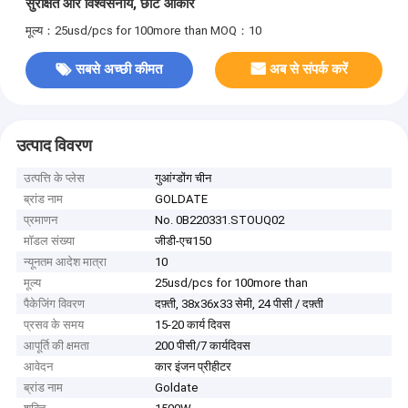
सुरक्षित और विश्वसनीय, छोटे आकार
मूल्य：25usd/pcs for 100more than
MOQ：10
सबसे अच्छी कीमत
अब से संपर्क करें
उत्पाद विवरण
उत्पत्ति के प्लेस
गुआंग्डोंग चीन
ब्रांड नाम
GOLDATE
प्रमाणन
No. 0B220331.STOUQ02
मॉडल संख्या
जीडी-एच150
न्यूनतम आदेश मात्रा
10
मूल्य
25usd/pcs for 100more than
पैकेजिंग विवरण
दफ़्ती, 38x36x33 सेमी, 24 पीसी / दफ़्ती
प्रसव के समय
15-20 कार्य दिवस
आपूर्ति की क्षमता
200 पीसी/7 कार्यदिवस
आवेदन
कार इंजन प्रीहीटर
ब्रांड नाम
Goldate