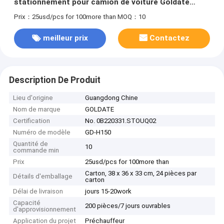
stationnement pour camion de voiture Goldate
1500W Chauffage PTC Applicabilité forte
Prix：25usd/pcs for 100more than
MOQ：10
meilleur prix
Contactez
Description De Produit
Lieu d'origine
Guangdong Chine
Nom de marque
GOLDATE
Certification
No. 0B220331.STOUQ02
Numéro de modèle
GD-H150
Quantité de
10
commande min
Prix
25usd/pcs for 100more than
Carton, 38 x 36 x 33 cm, 24 pièces par
Détails d'emballage
carton
Délai de livraison
jours 15-20work
Capacité
200 pièces/7 jours ouvrables
d'approvisionnement
Application du projet
Préchauffeur