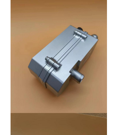
Visite d'usine
Contrôle de la qualité
Contact
Demande de soumission
Appareils de chauffage pour moteur automobile
Préchauffage du moteur électrique
Préchauffage du liquide de refroidissement du moteur
Appareils de chauffage de réservoirs d'huile
Chauffage par ventilateur PTC