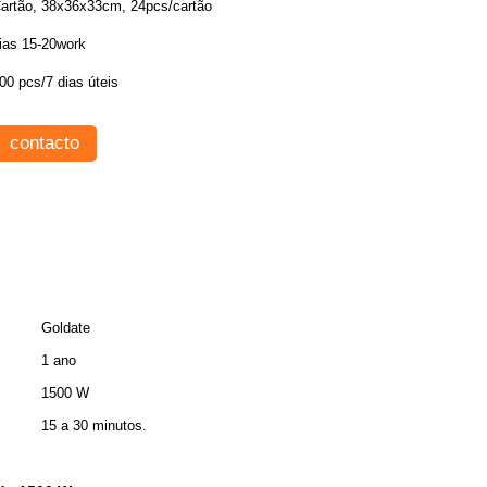
artão, 38x36x33cm, 24pcs/cartão
ias 15-20work
00 pcs/7 dias úteis
contacto
Goldate
1 ano
1500 W
15 a 30 minutos.