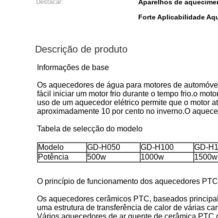
Destacar:
Aparelhos de aquecime
Forte Aplicabilidade A
Descrição de produto
Informações de base
Os aquecedores de água para motores de automóveis
fácil iniciar um motor frio durante o tempo frio.o 
uso de um aquecedor elétrico permite que o motor a
aproximadamente 10 por cento no inverno.O aqueced
Tabela de selecção do modelo
Modelo
GD-H050
GD-H100
GD-H1
Potência
500w
1000w
1500w
O princípio de funcionamento dos aquecedores PTC
Os aquecedores cerâmicos PTC, baseados principalm
uma estrutura de transferência de calor de várias c
Vários aquecedores de ar quente de cerâmica PTC qu