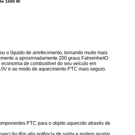
de 1500 W
,
 o líquido de arrefecimento, tornando muito mais
ientemente a aproximadamente 200 graus FahrenheitO
 a economia de combustível do seu veículo em
/110V e ao modo de aquecimento PTC mais seguro.
componentes PTC para o objeto aquecido através de
nvecção têm alta potência de saída e podem ajustar