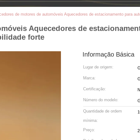
edores de motores de automóveis Aquecedores de estacionamento para aut
omóveis Aquecedores de estacionament
lidade forte
Informação Básica
Lugar de origem:
G
Marca:
Certificação:
N
Número do modelo:
G
Quantidade de ordem
1
mínima:
Preço:
2