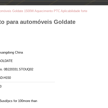
omóveis Goldate 1500W Aquecimento PTC Aplicabilidade forte
o para automóveis Goldate
uangdong China
GOLDATE
o. 0B220331.STOUQ02
D-H150
0
5usd/pcs for 100more than