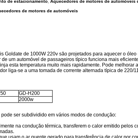
nto de estacionamento
Aquecedores de motores de automóveis 
,
quecedores de motores de automóveis
 Goldate de 1000W 220v são projetados para aquecer o óleo ou
motor de um automóvel de passageiros típico funciona mais efic
tinja esta temperatura muito mais rapidamente. Pode melhorar
or liga-se a uma tomada de corrente alternada típica de 220
50
GD-H200
2000w
 pode ser subdividido em vários modos de condução:
ente na condução térmica, transferem o calor emitido pelos 
amadas.
e usam o ar quente gerado para transferência de calor por co