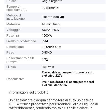
Colore
Grigio argento
Tempo di
12-30 minuti
riscaldamento
Metodo di
Fissato con viti
installazione
Materiale
Alumini fuso
Voltaggio
AC220-250V
Potenza
1500 W
Livello di protezione
Ip44
Dimensione
12.5*8*5.6cm
Peso
0.83KG
Sollevamento della
1.72m
pompa
Flusso
8.3L/min
Prerecalda acqua per motore di auto
elettrico 220V
Evidenziare:
,
Pre riscaldatore di acqua per motori
elettrici da 1500w
Informazioni sul prodotto
Un riscaldatore d'acqua per motore di auto Goldate da
1000W 220v è progettato per riscaldare l'olio o il liquido di
raffreddamento, rendendo molto più facile avviare un