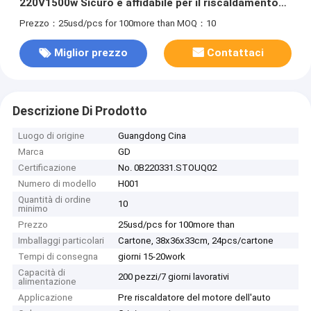
220V1500w Sicuro e affidabile per il riscaldamento
PTC
Prezzo：25usd/pcs for 100more than
MOQ：10
Miglior prezzo
Contattaci
Descrizione Di Prodotto
Luogo di origine
Guangdong Cina
Marca
GD
Certificazione
No. 0B220331.STOUQ02
Numero di modello
H001
Quantità di ordine
10
minimo
Prezzo
25usd/pcs for 100more than
Imballaggi particolari
Cartone, 38x36x33cm, 24pcs/cartone
Tempi di consegna
giorni 15-20work
Capacità di
200 pezzi/7 giorni lavorativi
alimentazione
Applicazione
Pre riscaldatore del motore dell'auto