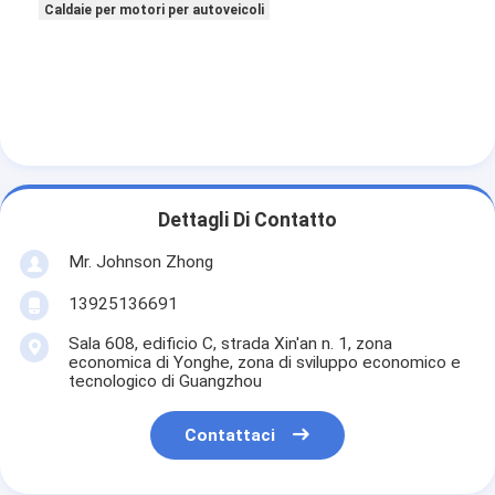
Caldaie per motori per autoveicoli
Fatory Tour
Controllo di qualità
Contattaci
Richiedere un preventivo
Dettagli Di Contatto
Mr. Johnson Zhong
Caldaie per motori di automobili
13925136691
Precaldatore per motori elettrici
Sala 608, edificio C, strada Xin'an n. 1, zona
Pre riscaldatore del liquido refrigerante del motore
economica di Yonghe, zona di sviluppo economico e
tecnologico di Guangzhou
Caldaie per serbatoi di olio
Contattaci
Caldaia ventilatore PTC