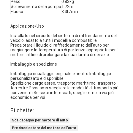
Peso
0.83kg
Sollevamento della pompa
1.72m
Flusso
8.3L/min
Applicazione/Uso
Installato nel circuito del sistema di raffreddamento del
veicolo, adatto a tutti i modelli a combustibile
Precalorare il liquido di raffreddamento dell'auto per
raggiungere la temperatura di partenza appropriata per il
motore, al fine di prolungare la sua durata di servizio
Imballaggio e spedizione
Imballaggio:imballaggio originale e neutro.Imballaggio
personalizzato è disponibile.
Spedizione:cargo aereo, trasporto marittimo, trasporto
terrestre.Possiamo scegliere le modalità di trasporto più
convenienti.Se siete interessati, sceglieremo la via più
economica per voi
Casa
Etichette:
Prodotti
Scaldabagno per motore di auto
Chi siamo
Pre riscaldatore del motore dell'auto