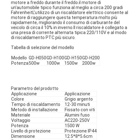
motore a freddo durante il freddo.il motore di
un'automobile tipico funziona al meglio a circa 200 gradi
FahrenheitL'utilizzo di un riscaldatore elettrico consente al
motore di raggiungere questa temperatura molto più
rapidamente, migliorando il consumo di carburante del
veicolo di circa il 10% in inverno.Il riscaldatore è collegato a
una presa di corrente alternata tipica 220/110V e al modo
di riscaldamento PTC più sicuro.
Tabella di selezione del modello
Modello
GD-H050
GD-H100
GD-H150
GD-H200
Potenza
500w
1000w
1500w
2000w
Parametro del prodotto
Applicazione
Applicazione
Colore
Grigio argento
Tempo di riscaldamento
12-30 minuti
Metodo di installazione
Fissato con viti
Materiale
Alumini fuso
Voltaggio
AC220-250V
Potenza
1500 W
Livello di protezione
Protezione IP44
Dimensione
12.5*8*5.6cm