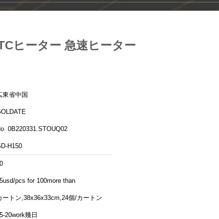
PTCヒーター 急速ヒーター
広東省中国
GOLDATE
o. 0B220331.STOUQ02
D-H150
0
5usd/pcs for 100more than
カートン,38x36x33cm,24個/カートン
5-20work幾日