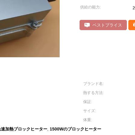
供給の能力:
ベストプライス
ブランド名:
熱する方法:
保証:
サイズ:
体重:
急速加熱ブロックヒーター
1500Wのブロックヒーター
,