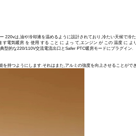
ター 220vは,油や冷却液を温めるように設計されており,冷たい天候で
ます電気暖房 を 使用 する こと に よっ て,エンジン が この 温度 に より
は,典型的な220/110V交流電流出口とSafer PTC暖房モードにプラグイン.
能を持つようにします.それはまた,アルミの強度を向上させることができ