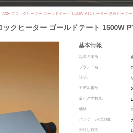
220v ブロックヒーター ゴールドテート 1500W PTCヒーター 急速ヒーター
ロックヒーター ゴールドテート 1500W 
基本情報
起源の場所:
ブランド名:
証明:
N
モデル番号:
G
最小注文数量:
1
価格:
2
パッケージの詳細:
受渡し時間:
1