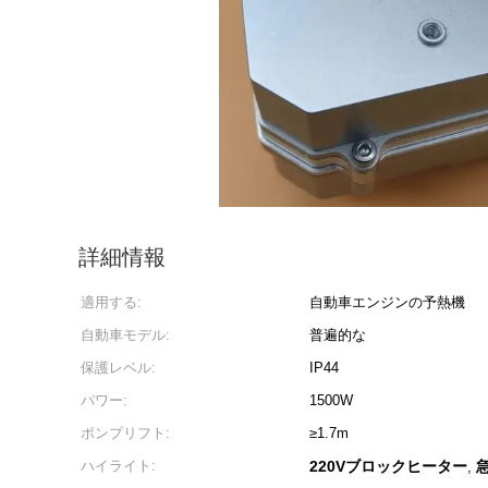
詳細情報
適用する:
自動車エンジンの予熱機
自動車モデル:
普遍的な
保護レベル:
IP44
パワー:
1500W
ポンプリフト:
≥1.7m
ハイライト:
220Vブロックヒーター
,