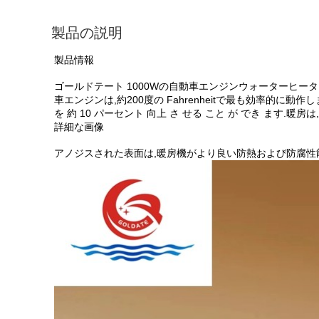
製品の説明
製品情報
ゴールドテート 1000Wの自動車エンジンウォーターヒー
車エンジンは,約200度の Fahrenheitで最も効率的に動作し
を 約 10 パーセント 向上 さ せる こと が でき ます.暖房
詳細な画像
アノジスされた表面は,暖房機がより良い防熱および防腐性