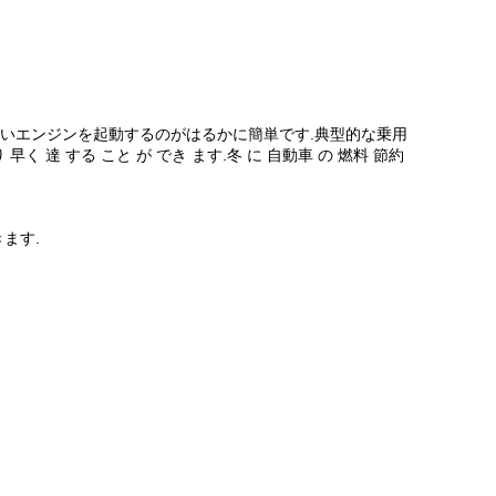
冷たいエンジンを起動するのがはるかに簡単です.典型的な乗用
 早く 達 する こと が でき ます.冬 に 自動車 の 燃料 節約
ます.