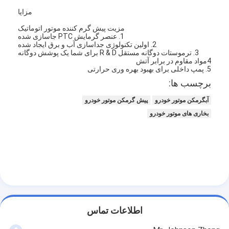
بخاری با باتری لیتیوم
مزایا
مزیت پیش گرم کننده موتور اتوماتیک
شارژرهای باتری ذخیره سازی
1. عنصر گرمایش PTC جاسازی شده
2. اولین تکنولوژی جداسازی آب و برق ایجاد شده
کابل بخاری موتور
3. ترموستات دوگانه مستقل R & D برای شما یک پوشش دوگانه
4مواد مقاوم در برابر آتش
5. پمپ داخلی برای بهبود بهره وری حرارتی
پلگ های بخاری موتور
برچسب ها:
آبگرمکن موتور خودرو
پیش گرمکن موتور خودرو
بخاری های موتور خودرو
اطلاعات تماس