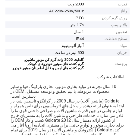
قدرت
2000 ولت
ولتاژ
AC220V-250V/50Hz
روش گرم کردن
PTC
بالابر پمپ
≥1.7 متر
تضمین
1 سال
سطح حفاظت
IP44
مواد
آلیاژ آلومینیوم
جریان
500 لیتر در ساعت
,
گلدایت 2000 وات گرم کن موتور ماشین
برجسته:
,
گرم کننده های موتور خودروهای کوچک
گرم کننده های ایمن و قابل اطمینان موتور خودرو
اطلاعات شرکت
10 سال تجربه در تولید بخاری موتور، بخاری پارکینگ هوا و سایر
محصولات مربوطه. با تیم تحقیق و توسعه مستقل، OEM در
دسترس است.
Goldate (ماشین آلات) در سال 2009 در گوانگژو تاسیس شد، در
ابتدا به عنوان ارائه دهنده راه حل های اتوماسیون برای تلفن همراه و
لوازم جانبی در چین.قدرت ماشین آلات و طراحی داخلی قوی ما را
قادر می سازد تا خدمات طراحی و ماشین آلات را به مشتریان خارج
از کشور ارائه دهیماز سال 2012 Goldate کسب و کار ODM را
برای بخاری موتور و لوازم جانبی برای مشتری اتحادیه اروپا آغاز می
کند، Goldate (الکترونیک و ماشین آلات) در سال 2019 برای تمام
کسب و کارهای مربوط به خارج از کشور افزایش یافته است....