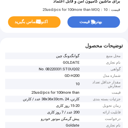
برای ماشین کامیون امن و قابل اعتماد
قیمت：25usd/pcs for 100more than
MOQ：10
بهترین قیمت
اکنون تماس بگیرید
توضیحات محصول
محل منبع
گوانگدونگ چین
نام تجاری
GOLDATE
گواهی
No. 0B220331.STOUQ02
شماره مدل
GD-H200
مقدار حداقل تعداد
10
سفارش
قیمت
25usd/pcs for 100more than
جزئیات بسته بندی
کارتن، 38x36x33cm، 24 عدد / کارتن
زمان تحویل
15-20 روز کاری
قابلیت ارائه
200 عدد / 7 روز کاری
درخواست
پیش گرمکن موتور خودرو
نام تجاری
Goldate