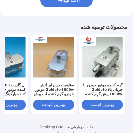
ادامه هید
محصولات توصیه شده
گرم کننده موتور خودرو با
مقاومت در برابر آتش
آ
جریان بالا Goldate
Goldate 1000w موتور
کننده موتور خود
1000W پیش گرم کننده
خودرو گرم کننده آب پیش
کننده پارکینگ بر
موتور الکتریکی گرم
گرم کننده 220V امن و
کامیون کامیون ا
کردن سریع
قابل اعتماد
قابل اعتماد گرم
بهترین قیمت
بهترین قیمت
بهترین ق
PTC
خانه
دربارهی ما
Desktop Site
نقشه سایت
سیاست حفظ حریم خصوصی