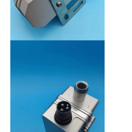
Wycieczka po fabryce
Kontrola jakości
Skontaktuj się z nami
Poprosić o wycenę
Podgrzewacze silnika samochodowego
Przegrzewacz silnika elektrycznego
Podgrzewacz płynu chłodzącego silnika
Ogrzewacze zbiorników olejowych
Ogrzewacz wentylatora PTC