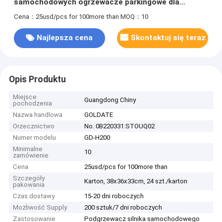
samochodowych ogrzewacze parkingowe dla
samochodów ciężarowych bezpieczne i niezawodne
Cena：25usd/pcs for 100more than
MOQ：10
Najlepsza cena
Skontaktuj się teraz
Opis Produktu
Miejsce
Guangdong Chiny
pochodzenia
Nazwa handlowa
GOLDATE
Orzecznictwo
No. 0B220331.STOUQ02
Numer modelu
GD-H200
Minimalne
10
zamówienie
Cena
25usd/pcs for 100more than
Szczegóły
Karton, 38x36x33cm, 24 szt./karton
pakowania
Czas dostawy
15-20 dni roboczych
Możliwość Supply
200 sztuk/7 dni roboczych
Zastosowanie
Podgrzewacz silnika samochodowego