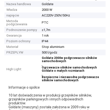
Nazwa handlowa
Goldate
Władza
2000 W
napięcie
AC220V-250V/50Hz
Metoda
PTC
podgrzewania
Podnoszenie pompy
≥1,7m
Gwarancja
1 rok
Poziom ochrony
IP44
Materiał
Stop aluminium
PRZEPŁYW
500 l/godz
Goldate 2000w podgrzewacze silników
samochodowych
,
Ogrzewacze silników samochodowych
High Light:
Goldate o małych rozmiarach
,
Bezpieczne i niezawodne podgrzewacze
silników samochodowych
Informacje o spółce
10 lat doświadczenia w produkcji grzejników silników,
grzejników parkingowych i innych odpowiednich
produktów.
Goldate (maszyny) została założona w 2009 roku w