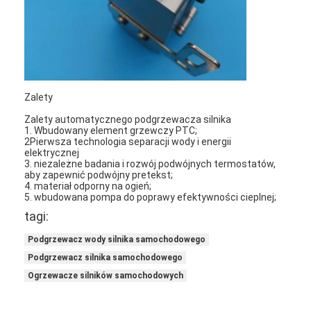
Ogrzewacz z akumulatorami litowymi
Ładowarki akumulatorów pamięci masowej
Kabel nagrzewnicy silnika
Zalety
Wtyki grzejników silników
Zalety automatycznego podgrzewacza silnika
1. Wbudowany element grzewczy PTC;
2Pierwsza technologia separacji wody i energii
elektrycznej
3. niezależne badania i rozwój podwójnych termostatów,
aby zapewnić podwójny pretekst;
4. materiał odporny na ogień;
5. wbudowana pompa do poprawy efektywności cieplnej;
tagi:
Podgrzewacz wody silnika samochodowego
Podgrzewacz silnika samochodowego
Ogrzewacze silników samochodowych