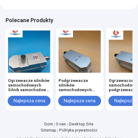
Ogrzewacz z akumulatorami litowymi
Ładowarki akumulatorów pamięci masowej
Polecane Produkty
Kabel nagrzewnicy silnika
Wtyki grzejników silników
Ogrzewacze silników
Podgrzewacze
Ogrzewacze si
samochodowych
silników
samochodowy
Silnik samochodowy
samochodowych
podgrzewacz 
elektryczny Goldate
Woda
Goldate 1500W
1000w Czas
przedgrzewacz
Bezpieczne,
Najlepsza cena
Najlepsza cena
Najlepsza 
ogrzewania 10-30
Goldate 1500W
bezpieczne i
minut
Bezpieczny
niezawodne,
Bezpieczny i
Ogrzewanie P
niezawodny
Dom
O nas
Desktop Site
Sitemap
Polityka prywatności