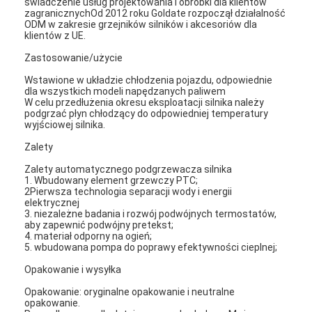
świadczenie usług projektowania i obróbki dla klientów
zagranicznychOd 2012 roku Goldate rozpoczął działalność
ODM w zakresie grzejników silników i akcesoriów dla
klientów z UE.
Zastosowanie/użycie
Wstawione w układzie chłodzenia pojazdu, odpowiednie
dla wszystkich modeli napędzanych paliwem
W celu przedłużenia okresu eksploatacji silnika należy
podgrzać płyn chłodzący do odpowiedniej temperatury
wyjściowej silnika.
Zalety
Zalety automatycznego podgrzewacza silnika
1. Wbudowany element grzewczy PTC;
2Pierwsza technologia separacji wody i energii
elektrycznej
3. niezależne badania i rozwój podwójnych termostatów,
aby zapewnić podwójny pretekst;
4. materiał odporny na ogień;
5. wbudowana pompa do poprawy efektywności cieplnej;
Opakowanie i wysyłka
Opakowanie: oryginalne opakowanie i neutralne
opakowanie.