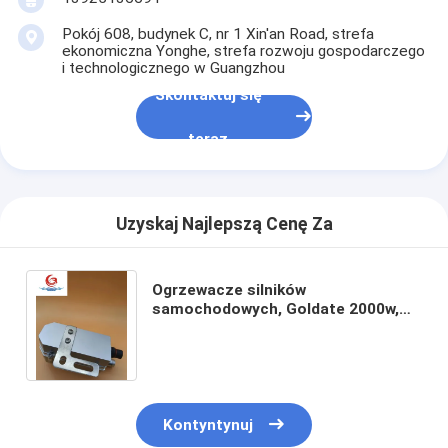
Wycieczka po fabryce
Pokój 608, budynek C, nr 1 Xin'an Road, strefa
ekonomiczna Yonghe, strefa rozwoju gospodarczego
Kontrola jakości
i technologicznego w Guangzhou
Skontaktuj się
Skontaktuj się z nami
teraz
Poprosić o wycenę
Uzyskaj Najlepszą Cenę Za
Podgrzewacze silnika samochodowego
Przegrzewacz silnika elektrycznego
Ogrzewacze silników
samochodowych, Goldate 2000w,
Podgrzewacz płynu chłodzącego silnika
Ogrzewacze parkingowe dla
samochodów ciężarowych, małe,
ogrzewanie PTC
Ogrzewacze zbiorników olejowych
Ogrzewacz wentylatora PTC
Kontyntynuj