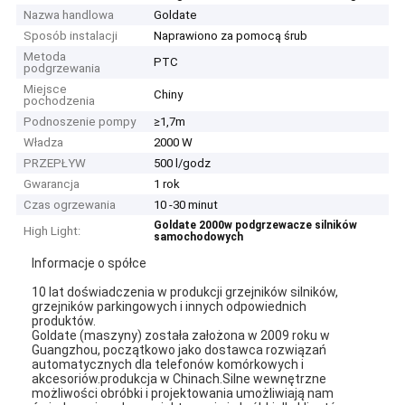
Nazwa handlowa
Goldate
Sposób instalacji
Naprawiono za pomocą śrub
Metoda
PTC
podgrzewania
Miejsce
Chiny
pochodzenia
Podnoszenie pompy
≥1,7m
Władza
2000 W
PRZEPŁYW
500 l/godz
Gwarancja
1 rok
Czas ogrzewania
10 -30 minut
Goldate 2000w podgrzewacze silników
High Light:
samochodowych
Informacje o spółce
10 lat doświadczenia w produkcji grzejników silników,
grzejników parkingowych i innych odpowiednich
produktów.
Goldate (maszyny) została założona w 2009 roku w
Guangzhou, początkowo jako dostawca rozwiązań
automatycznych dla telefonów komórkowych i
akcesoriów.produkcja w Chinach.Silne wewnętrzne
możliwości obróbki i projektowania umożliwiają nam