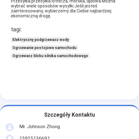
Przesyłka:przesyłka lotnicza, morska, lądowa.Można
wybrać wiele sposobów wysyłki.Jeśli jesteś
zainteresowany, wybierzemy dla Ciebie najbardziej
ekonomiczną drogę.
tagi:
Elektryczny podgrzewacz wody
Ogrzewanie postojowe samochodu
Ogrzewacz bloku silnika samochodowego
Dom
Szczegóły Kontaktu
Produkty
Mr. Johnson Zhong
O nas
13925136691