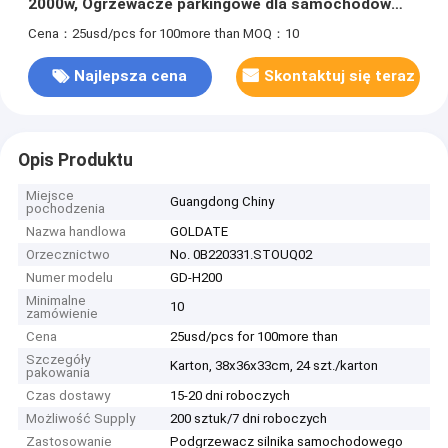
2000w, Ogrzewacze parkingowe dla samochodów
ciężarowych, małe, ogrzewanie PTC
Cena：25usd/pcs for 100more than
MOQ：10
Najlepsza cena
Skontaktuj się teraz
Opis Produktu
Miejsce
Guangdong Chiny
pochodzenia
Nazwa handlowa
GOLDATE
Orzecznictwo
No. 0B220331.STOUQ02
Numer modelu
GD-H200
Minimalne
10
zamówienie
Cena
25usd/pcs for 100more than
Szczegóły
Karton, 38x36x33cm, 24 szt./karton
pakowania
Czas dostawy
15-20 dni roboczych
Możliwość Supply
200 sztuk/7 dni roboczych
Zastosowanie
Podgrzewacz silnika samochodowego