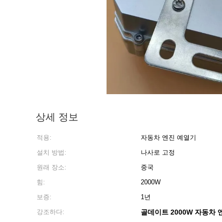
상세 정보
적용:
자동차 엔진 예열기
설치 방법:
나사로 고정
원래 장소:
중국
힘:
2000W
보증:
1년
강조하다:
골데이트 2000W 자동차 