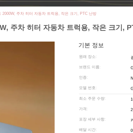
2000W, 주차 히터 자동차 트럭용, 작은 크기, PTC 난방
W, 주차 히터 자동차 트럭용, 작은 크기, P
기본 정보
원래 장소:
브랜드 이름:
인증:
N
모델 번호:
G
최소 주문 수량:
1
가격:
2
포장 세부 사항:
배달 시간:
0