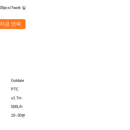
00pcs/7work 일
지금 연락
Goldate
PTC
≥1.7m
500L/h
10~30분