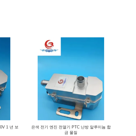
방 0.84kg
작은 크기의 전기 엔진 전열기 빠른 난방 알루
휴대용 전기 
미늄 합금 물질