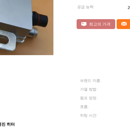
공급 능력:
2
최고의 가격
브랜드 이름:
가열 방법:
펌프 양정:
흐름:
히팅 시간:
엔진 히터