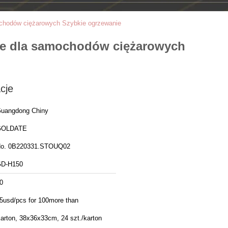
ochodów ciężarowych Szybkie ogrzewanie
we dla samochodów ciężarowych
cje
uangdong Chiny
GOLDATE
o. 0B220331.STOUQ02
D-H150
0
5usd/pcs for 100more than
arton, 38x36x33cm, 24 szt./karton