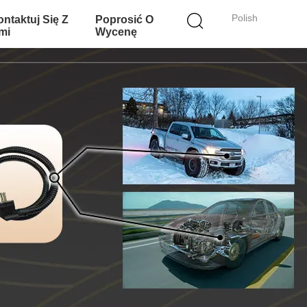
Polish
ntaktuj Się Z
Poprosić O
mi
Wycenę