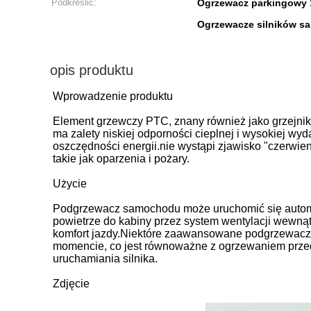
Podkreślić:
Ogrzewacz parkingowy
Ogrzewacze silników 
opis produktu
Wprowadzenie produktu
Element grzewczy PTC, znany również jako grzejni
ma zalety niskiej odporności cieplnej i wysokiej wy
oszczędności energii.nie wystąpi zjawisko "czerwien
takie jak oparzenia i pożary.
Użycie
Podgrzewacz samochodu może uruchomić się automaty
powietrze do kabiny przez system wentylacji wewną
komfort jazdy.Niektóre zaawansowane podgrzewacz
momencie, co jest równoważne z ogrzewaniem przed
uruchamiania silnika.
Zdjęcie