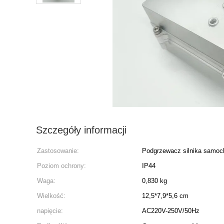
Szczegóły informacji
Zastosowanie:
Podgrzewacz silnika samo
Poziom ochrony:
IP44
Waga:
0,830 kg
Wielkość:
12,5*7,9*5,6 cm
napięcie:
AC220V-250V/50Hz