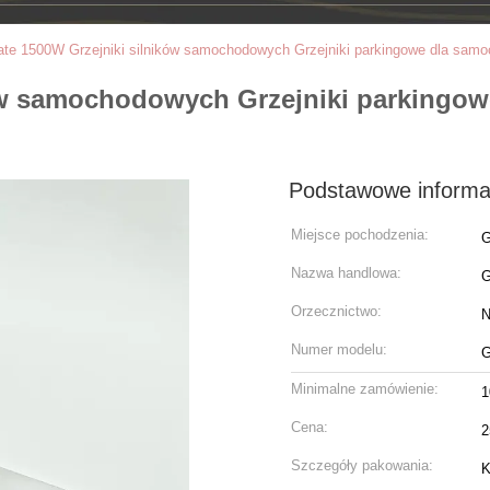
ate 1500W Grzejniki silników samochodowych Grzejniki parkingowe dla sam
ków samochodowych Grzejniki parkingo
Podstawowe informa
Miejsce pochodzenia:
G
Nazwa handlowa:
Orzecznictwo:
N
Numer modelu:
G
Minimalne zamówienie:
1
Cena:
2
Szczegóły pakowania:
K