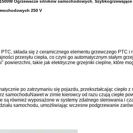
 1500W Ogrzewacze silników samochodowych
Szybkogrzewające 
,
samochodowych 250 V
k PTC, składa się z ceramicznego elementu grzewczego PTC i 
dajności przesyłu ciepła, co czyni go automatycznym stałym grze
i" powierzchni, takie jak elektryczne grzejniki cieplne, któr
cznie po zatrzymaniu się pojazdu, przekształcając ciepło z si
trz samochoduNawet w zimie kierowcy od razu czują ciepłe po
e są również wyposażone w systemy zdalnego sterowania i cz
ziału samochodu, umożliwiając wczesne podgrzewanie zarówno 