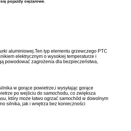
się pojazdy ciężarowe
,
rurki aluminiowej.Ten typ elementu grzewczego PTC
jnikiem elektrycznym o wysokiej temperaturze i
e mogą powodować zagrożenia dla bezpieczeństwa,
lnika w gorące powietrze,i wysyłając gorące
wietrze po wejściu do samochodu, co zwiększa
asu, który może łatwo ogrzać samochód w dowolnym
silnika, jak i wnętrza bez konieczności