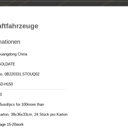
aftfahrzeuge
mationen
uangdong China
GOLDATE
o. 0B220331.STOUQ02
D-H150
0
5usd/pcs for 100more than
arton, 38x36x33cm, 24 Stück pro Karton
age 15-20work