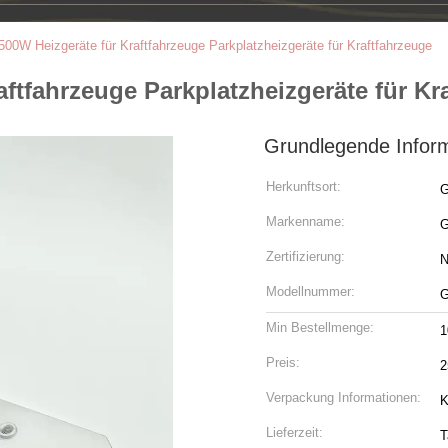
500W Heizgeräte für Kraftfahrzeuge Parkplatzheizgeräte für Kraftfahrzeuge
ftfahrzeuge Parkplatzheizgeräte für Kr
Grundlegende Infor
Herkunftsort:
G
Markenname:
Zertifizierung:
N
Modellnummer:
G
Min Bestellmenge:
1
Preis:
2
Verpackung Informationen:
K
Lieferzeit:
T