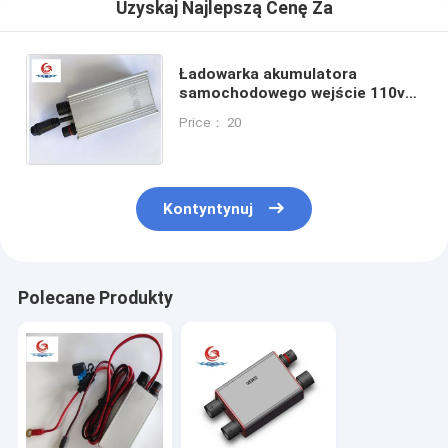
Uzyskaj Najlepszą Cenę Za
Ładowarka akumulatora
samochodowego wejście 110v-
240Vac wyjście13.9Vdc 140W
Price： 20
wygodne ładowarka akumulatora
Kontyntynuj
Polecane Produkty