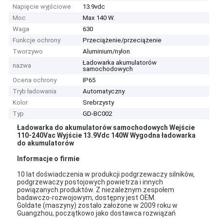
Napięcie wyjściowe
13.9vdc
Moc
Max 140 W.
Waga
630
Funkcje ochrony
Przeciążenie/przeciążenie
Tworzywo
Aluminium/nylon
Ładowarka akumulatorów
nazwa
samochodowych
Ocena ochrony
IP65
Tryb ładowania
Automatyczny
Kolor
Srebrzysty
Typ
GD-BC002
Ładowarka do akumulatorów samochodowych Wejście
110-240Vac Wyjście 13.9Vdc 140W Wygodna ładowarka
do akumulatorów
Informacje o firmie
10 lat doświadczenia w produkcji podgrzewaczy silników,
podgrzewaczy postojowych powietrza i innych
powiązanych produktów. Z niezależnym zespołem
badawczo-rozwojowym, dostępny jest OEM.
Goldate (maszyny) zostało założone w 2009 roku w
Guangzhou, początkowo jako dostawca rozwiązań