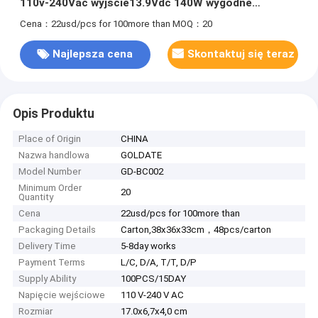
110v-240Vac wyjście13.9Vdc 140W wygodne
ładowarka akumulatora
Cena：22usd/pcs for 100more than
MOQ：20
Najlepsza cena
Skontaktuj się teraz
Opis Produktu
Place of Origin
CHINA
Nazwa handlowa
GOLDATE
Model Number
GD-BC002
Minimum Order
20
Quantity
Cena
22usd/pcs for 100more than
Packaging Details
Carton,38x36x33cm，48pcs/carton
Delivery Time
5-8day works
Payment Terms
L/C, D/A, T/T, D/P
Supply Ability
100PCS/15DAY
Napięcie wejściowe
110 V-240 V AC
Rozmiar
17.0x6,7x4,0 cm