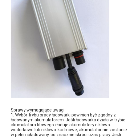
Wycieczka po fabryce
Kontrola jakości
Skontaktuj się z nami
Poprosić o wycenę
Podgrzewacze silnika samochodowego
Przegrzewacz silnika elektrycznego
Podgrzewacz płynu chłodzącego silnika
Sprawy wymagające uwagi
Ogrzewacze zbiorników olejowych
1. Wybór trybu pracy ładowarki powinien być zgodny z
ładowanym akumulatorem. Jeśli ładowarka działa w trybie
akumulatora litowego i ładuje akumulatory niklowo-
Ogrzewacz wentylatora PTC
wodorkowe lub niklowo-kadmowe, akumulator nie zostanie
w pełni naładowany, co znacznie skróci czas pracy. Jeśli