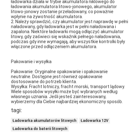
ładowarka działa w trybie akumulatora niklowego do
Ogrzewacz z akumulatorami litowymi
ładowania akumulatora litowo-jonowego, akumulator
litowo-jonowy zostanie przeładowany, co poważnie
wpłynie na żywotność akumulatora.
Ładowarki akumulatorów pamięci masowej
2. Należy sprawdzić, czy akumulator jest naprawdę w pełni
naładowany, gdy ładowarka jest w pełni naładowana i
Kabel nagrzewnicy silnika
zapalona. Niektóre ładowarki mogą odłączyć akumulator
litowy, gdy zaświeci się wskaźnik pełnego naładowania,
podczas gdy inne wymagają, aby wszystkie kontrolki były
Wtyki grzejników silników
włączone przed odłączeniem akumulatora.
Pakowanie i wysyłka
Pakowanie: Oryginalne opakowanie i opakowanie
neutralne. Dostępne jest również opakowanie
dostosowane do potrzeb klienta.
Wysyłka: Fracht lotniczy, fracht morski, transport lądowy.
Wiele sposobów wysyłki może być wybranych według
własnego uznania. Jeśli jesteś zainteresowany,
wybierzemy dla Ciebie najbardziej ekonomiczny sposób.
tagi:
Ładowarka akumulatorów litowych
Ładowarka 12V
Ładowarka do baterii litowych