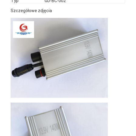
Typ
GD-BC-002
Szczegółowe zdjęcia
Dom
Produkty
O nas