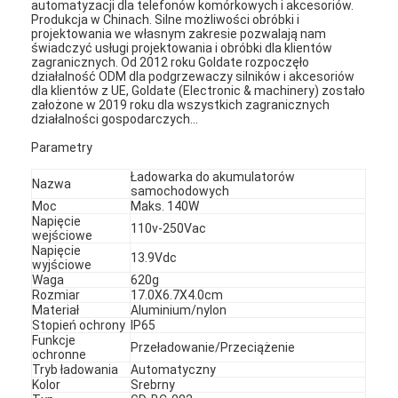
automatyzacji dla telefonów komórkowych i akcesoriów.
Produkcja w Chinach. Silne możliwości obróbki i
projektowania we własnym zakresie pozwalają nam
świadczyć usługi projektowania i obróbki dla klientów
zagranicznych. Od 2012 roku Goldate rozpoczęło
działalność ODM dla podgrzewaczy silników i akcesoriów
dla klientów z UE, Goldate (Electronic & machinery) zostało
założone w 2019 roku dla wszystkich zagranicznych
działalności gospodarczych...
Parametry
Ładowarka do akumulatorów
Nazwa
samochodowych
Moc
Maks. 140W
Napięcie
110v-250Vac
wejściowe
Napięcie
13.9Vdc
wyjściowe
Waga
620g
Rozmiar
17.0X6.7X4.0cm
Materiał
Aluminium/nylon
Stopień ochrony
IP65
Funkcje
Przeładowanie/Przeciążenie
ochronne
Tryb ładowania
Automatyczny
Kolor
Srebrny