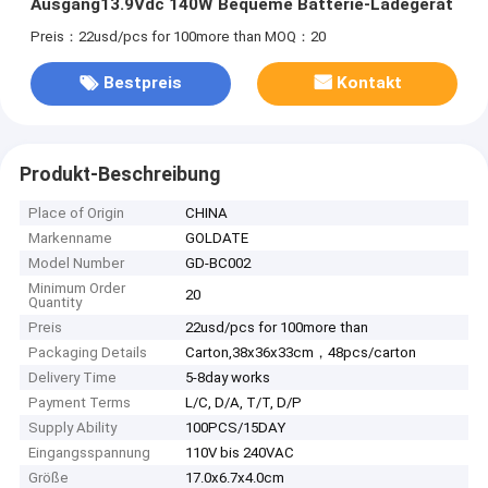
Ausgang13.9Vdc 140W Bequeme Batterie-Ladegerät
Preis：22usd/pcs for 100more than
MOQ：20
Bestpreis
Kontakt
Produkt-Beschreibung
Place of Origin
CHINA
Markenname
GOLDATE
Model Number
GD-BC002
Minimum Order
20
Quantity
Preis
22usd/pcs for 100more than
Packaging Details
Carton,38x36x33cm，48pcs/carton
Delivery Time
5-8day works
Payment Terms
L/C, D/A, T/T, D/P
Supply Ability
100PCS/15DAY
Eingangsspannung
110V bis 240VAC
Größe
17.0x6.7x4.0cm