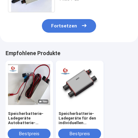
Bequeme Batterie-Ladegerät
Fortsetzen
Empfohlene Produkte
Speicherbatterie-
Speicherbatterie-
Ladegeräte
Ladegeräte für den
Autobatterie-
individuellen
Ladegerät Bequemes
Gebrauch
Batterie-Ladegerät
Lithiumbatterie-
Bestpreis
Bestpreis
Eingang 110-250Vac
Ladegerät 12V5A