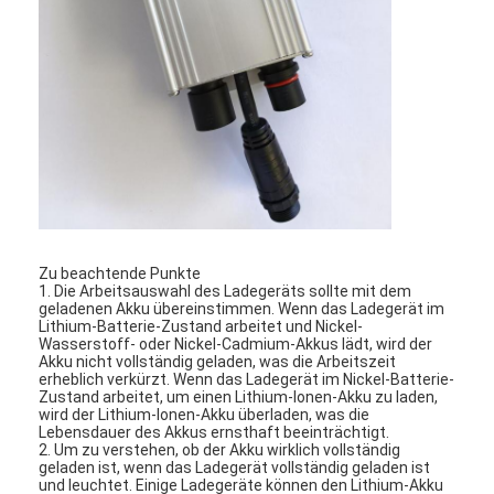
Fabrik Tour
Qualitätskontrolle
Kontakt
Referenzen
Heizgeräte für Kraftfahrzeuge
Zu beachtende Punkte
1. Die Arbeitsauswahl des Ladegeräts sollte mit dem
geladenen Akku übereinstimmen. Wenn das Ladegerät im
Vorwärmer für Elektromotoren
Lithium-Batterie-Zustand arbeitet und Nickel-
Wasserstoff- oder Nickel-Cadmium-Akkus lädt, wird der
Motorkühlmittelvorwärmer
Akku nicht vollständig geladen, was die Arbeitszeit
erheblich verkürzt. Wenn das Ladegerät im Nickel-Batterie-
Zustand arbeitet, um einen Lithium-Ionen-Akku zu laden,
Heizgeräte für Ölbehälter
wird der Lithium-Ionen-Akku überladen, was die
Lebensdauer des Akkus ernsthaft beeinträchtigt.
2. Um zu verstehen, ob der Akku wirklich vollständig
PTC-Lüfterheizung
geladen ist, wenn das Ladegerät vollständig geladen ist
und leuchtet. Einige Ladegeräte können den Lithium-Akku