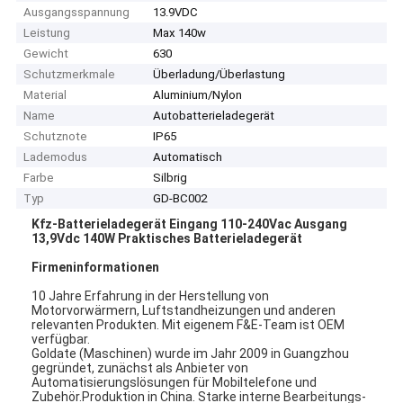
Ausgangsspannung
13.9VDC
Leistung
Max 140w
Gewicht
630
Schutzmerkmale
Überladung/Überlastung
Material
Aluminium/Nylon
Name
Autobatterieladegerät
Schutznote
IP65
Lademodus
Automatisch
Farbe
Silbrig
Typ
GD-BC002
Kfz-Batterieladegerät Eingang 110-240Vac Ausgang
13,9Vdc 140W Praktisches Batterieladegerät
Firmeninformationen
10 Jahre Erfahrung in der Herstellung von
Motorvorwärmern, Luftstandheizungen und anderen
relevanten Produkten. Mit eigenem F&E-Team ist OEM
verfügbar.
Goldate (Maschinen) wurde im Jahr 2009 in Guangzhou
gegründet, zunächst als Anbieter von
Automatisierungslösungen für Mobiltelefone und
Zubehör.Produktion in China. Starke interne Bearbeitungs-