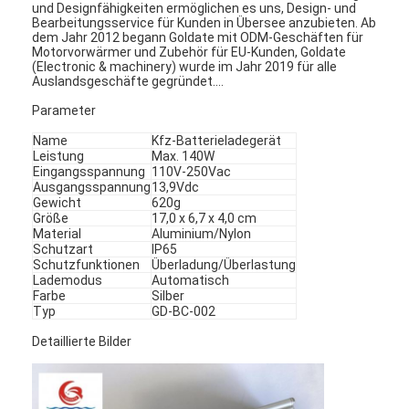
und Designfähigkeiten ermöglichen es uns, Design- und
Bearbeitungsservice für Kunden in Übersee anzubieten. Ab
dem Jahr 2012 begann Goldate mit ODM-Geschäften für
Motorvorwärmer und Zubehör für EU-Kunden, Goldate
(Electronic & machinery) wurde im Jahr 2019 für alle
Auslandsgeschäfte gegründet....
Parameter
Name
Kfz-Batterieladegerät
Leistung
Max. 140W
Eingangsspannung
110V-250Vac
Ausgangsspannung
13,9Vdc
Gewicht
620g
Größe
17,0 x 6,7 x 4,0 cm
Material
Aluminium/Nylon
Schutzart
IP65
Schutzfunktionen
Überladung/Überlastung
Lademodus
Automatisch
Farbe
Silber
Typ
GD-BC-002
Detaillierte Bilder