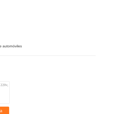
e automóviles
ta