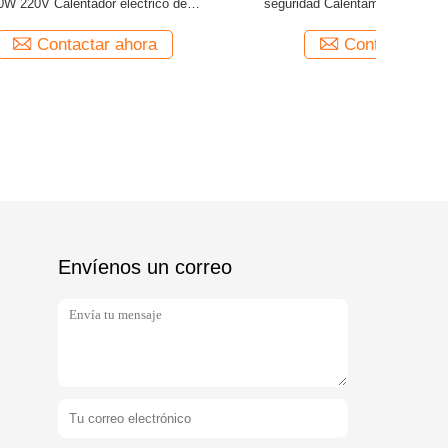
cción
anticorrosivos
pequeño
coche
universal 
par
Contactar ahora
Envíenos un correo