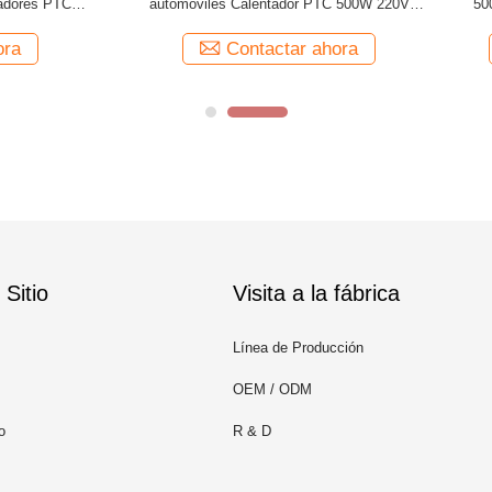
 Calentamiento PTC personalizado
PTC calefacción rápida calefa
dor de motores de automóviles
estacionamiento calefacción 
Contactar ahora
Contactar ahora
Sitio
Visita a la fábrica
Línea de Producción
OEM / ODM
o
R & D