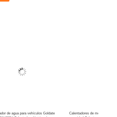
alefacción
Calentadores para motores de automóviles
Calentador