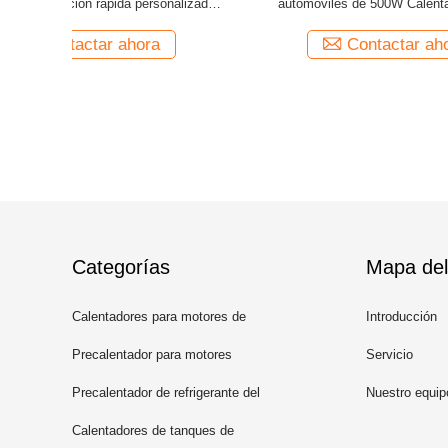
00W 220V
500W 220V Calentador eléctrico de
seguridad
aparcamiento para automóviles
Calenta
a
Contactar ahora
Categorías
Mapa del 
Calentadores para motores de
Introducción
automóviles
Precalentador para motores
Servicio
eléctricos
Precalentador de refrigerante del
Nuestro equip
motor
Calentadores de tanques de