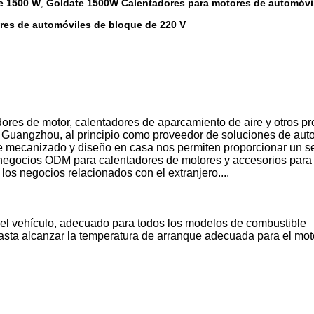
e 1500 W
Goldate 1500W Calentadores para motores de automóvi
,
res de automóviles de bloque de 220 V
ores de motor, calentadores de aparcamiento de aire y otros pr
 Guangzhou, al principio como proveedor de soluciones de auto
mecanizado y diseño en casa nos permiten proporcionar un ser
negocios ODM para calentadores de motores y accesorios para c
los negocios relacionados con el extranjero....
n del vehículo, adecuado para todos los modelos de combustible
hasta alcanzar la temperatura de arranque adecuada para el motor,