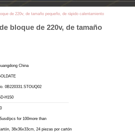
loque de 220v, de tamaño pequeño, de rápido calentamiento
de bloque de 220v, de tamaño
uangdong China
GOLDATE
o. 0B220331.STOUQ02
D-H150
0
5usd/pcs for 100more than
artón, 38x36x33cm, 24 piezas por cartón