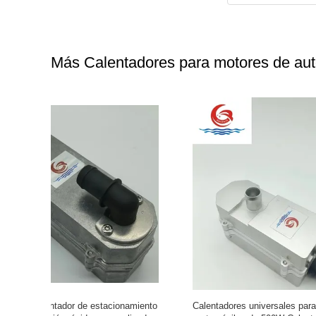
Más Calentadores para motores de au
omóviles /
Calentador de agua para vehículos Goldate
Calentado