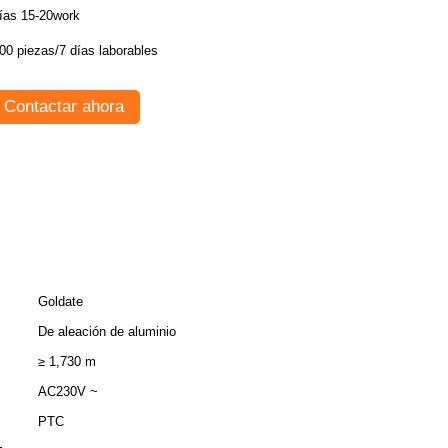
ías 15-20work
00 piezas/7 días laborables
Contactar ahora
Goldate
De aleación de aluminio
≥ 1,730 m
AC230V ~
PTC