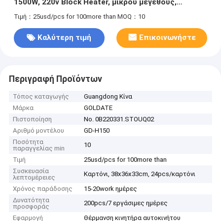
1500W, 220v Block Heater, μικρού μεγέθους,
γρήγορη θέρμανση
Τιμή：25usd/pcs for 100more than
MOQ：10
Καλύτερη τιμή
Επικοινωνήστε
Περιγραφή Προϊόντων
Τόπος καταγωγής
Guangdong Κίνα
Μάρκα
GOLDATE
Πιστοποίηση
No. 0B220331.STOUQ02
Αριθμό μοντέλου
GD-H150
Ποσότητα
10
παραγγελίας min
Τιμή
25usd/pcs for 100more than
Συσκευασία
Καρτόνι, 38x36x33cm, 24pcs/καρτόνι
λεπτομέρειες
Χρόνος παράδοσης
15-20work ημέρες
Δυνατότητα
200pcs/7 εργάσιμες ημέρες
προσφοράς
Εφαρμογή
Θέρμανση κινητήρα αυτοκινήτου