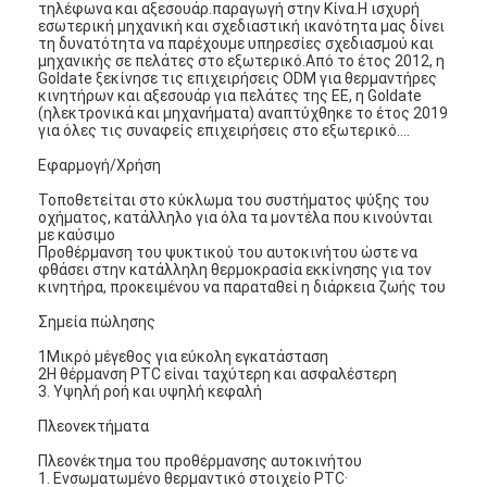
τηλέφωνα και αξεσουάρ.παραγωγή στην Κίνα.Η ισχυρή
εσωτερική μηχανική και σχεδιαστική ικανότητα μας δίνει
τη δυνατότητα να παρέχουμε υπηρεσίες σχεδιασμού και
μηχανικής σε πελάτες στο εξωτερικό.Από το έτος 2012, η
Goldate ξεκίνησε τις επιχειρήσεις ODM για θερμαντήρες
κινητήρων και αξεσουάρ για πελάτες της ΕΕ, η Goldate
(ηλεκτρονικά και μηχανήματα) αναπτύχθηκε το έτος 2019
για όλες τις συναφείς επιχειρήσεις στο εξωτερικό....
Εφαρμογή/Χρήση
Τοποθετείται στο κύκλωμα του συστήματος ψύξης του
οχήματος, κατάλληλο για όλα τα μοντέλα που κινούνται
με καύσιμο
Προθέρμανση του ψυκτικού του αυτοκινήτου ώστε να
φθάσει στην κατάλληλη θερμοκρασία εκκίνησης για τον
κινητήρα, προκειμένου να παραταθεί η διάρκεια ζωής του
Σημεία πώλησης
1Μικρό μέγεθος για εύκολη εγκατάσταση
2Η θέρμανση PTC είναι ταχύτερη και ασφαλέστερη
3. Υψηλή ροή και υψηλή κεφαλή
Πλεονεκτήματα
Πλεονέκτημα του προθέρμανσης αυτοκινήτου
1. Ενσωματωμένο θερμαντικό στοιχείο PTC·