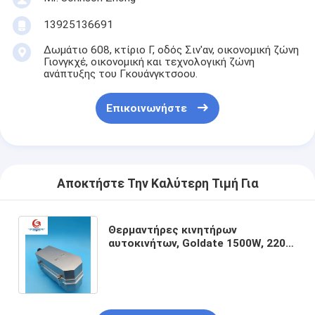
Γύρος εργοστασίων
13925136691
Ποιοτικός έλεγχος
Δωμάτιο 608, κτίριο Γ, οδός Σιν'αν, οικονομική ζώνη
Γιονγκχέ, οικονομική και τεχνολογική ζώνη
ανάπτυξης του Γκουάνγκτσοου.
επαφή
Ζητήστε ένα απόσπασμα
Επικοινωνήστε
Θερμαντήρες κινητήρων αυτοκινήτων
Αποκτήστε Την Καλύτερη Τιμή Για
Προθέρμανση ηλεκτρικού κινητήρα
Θερμαντήρες κινητήρων
Προθέρμανση ψυκτικού του κινητήρα
αυτοκινήτων, Goldate 1500W, 220v
Block Heater, μικρού μεγέθους,
Θερμαντήρες δεξαμενών πετρελαίου
γρήγορη θέρμανση
Θέρμανση ανεμιστήρα PTC