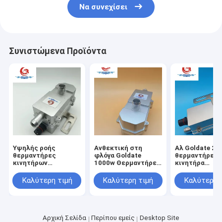
Θέρμανση με μπαταρία λιθίου
Να συνεχίσει
Συσκευές φόρτισης μπαταριών αποθήκευσης
Καλώδιο θερμαντήρα κινητήρα
Συνιστώμενα Προϊόντα
Συμπλέκτες θερμαντήρων κινητήρων
Υψηλής ροής
Ανθεκτική στη
Αλ Goldate 20
θερμαντήρες
φλόγα Goldate
θερμαντήρες
κινητήρων
1000w Θερμαντήρες
κινητήρα
αυτοκινήτων
κινητήρων
αυτοκινήτου
Goldate 1000W
αυτοκινήτων
θερμαντήρα
Καλύτερη τιμή
Καλύτερη τιμή
Καλύτερη 
Ηλεκτρικός
Προθέρμανση νερού
στάθμευσης γ
κινητήρας
220V Ασφαλής και
αυτοκίνητο φ
προθέρμανση
αξιόπιστος
ασφαλές και
γρήγορη θέρμανση
αξιόπιστο PT
θέρμανση
Αρχική Σελίδα
Περίπου εμείς
Desktop Site