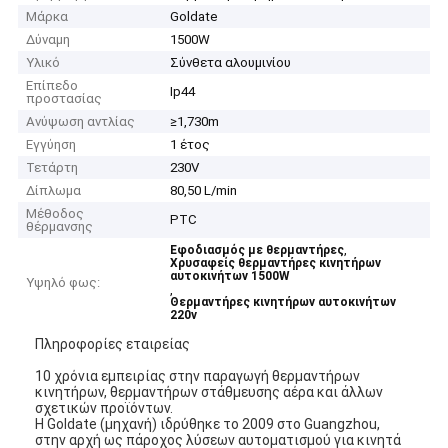
Μάρκα
Goldate
Δύναμη
1500W
Υλικό
Σύνθετα αλουμινίου
Επίπεδο
Ip44
προστασίας
Ανύψωση αντλίας
≥1,730m
Εγγύηση
1 έτος
Τετάρτη
230V
Δίπλωμα
80,50 L/min
Μέθοδος
PTC
θέρμανσης
,
Εφοδιασμός με θερμαντήρες
Χρυσαφείς θερμαντήρες κινητήρων
αυτοκινήτων 1500W
Υψηλό φως:
,
Θερμαντήρες κινητήρων αυτοκινήτων
220v
Πληροφορίες εταιρείας
10 χρόνια εμπειρίας στην παραγωγή θερμαντήρων
κινητήρων, θερμαντήρων στάθμευσης αέρα και άλλων
σχετικών προϊόντων.
Η Goldate (μηχανή) ιδρύθηκε το 2009 στο Guangzhou,
στην αρχή ως πάροχος λύσεων αυτοματισμού για κινητά