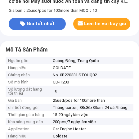
cơ xe hơi Máy sưởi nước An toàn và đáng tin cậy Kích
thước nhỏ
Giá bán：25usd/pcs for 100more than
MOQ：10
Giá tốt nhất
Liên hệ với bây giờ
Mô Tả Sản Phẩm
Nguồn gốc
Quảng Đông, Trung Quốc
Hàng hiệu
GOLDATE
Chứng nhận
No. 0B220331.STOUQ02
Số mô hình
GD-H200
Số lượng đặt hàng
10
tối thiểu
Giá bán
25usd/pcs for 100more than
chi tiết đóng gói
Thùng carton, 38x36x33cm, 24 cái/thùng
Thời gian giao hàng
15-20 ngày làm việc
Khả năng cung cấp
200pcs/7 ngày làm việc
Application
Car Engine Heater
Hàng hiệu
Goldate