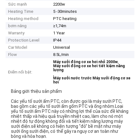
Sức mạnh
2200w
Heating Time
5 -30minutes
Heating method
PTC heating
bơm nâng
≥1,74m
Warranty
1 Year
Protection Level
IP44
Car Model
Universal
Flow
8.5L/min
,
Máy sưởi động cơ xe hơi nhỏ 2000w
Máy sưởi động cơ xe hơi tiết kiệm năng
lượng
Điểm nổi bật:
,
Máy sưởi nước trước Máy sưởi động cơ xe
hơi
Bảng giới thiệu sản phẩm
Các yếu tố sưởi ấm PTC, còn được gọi là máy sưởi PTC,
bao gồm các yếu tố sưởi ấm gốm PTC và ống nhôm.Loại
yếu tố sưởi ấm PTC này có những lợi thế của sức đề kháng
nhiệt thấp và hiệu quả truyền nhiệt cao, làm cho nó một
nhiệt độ tự động không đổi và tiết kiệm năng lượng máy
sưởi điện.sẽ không có hiện tượng "đỏ" bề mặt như máy
sưởi ống sưởi điện, có thể gây ra nguy cơ an toàn như
bỏng và hỏa hoạn.