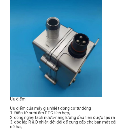
Tham quan nhà máy
Kiểm soát chất lượng
Liên hệ chúng tôi
Yêu cầu báo giá
Máy sưởi động cơ ô tô
Máy sưởi trước động cơ điện
Máy sưởi ấm trước chất làm mát động cơ
Ưu điểm
Máy sưởi bể dầu
Ưu điểm của máy gia nhiệt động cơ tự động
1. Điện tử sưởi ấm PTC tích hợp;
2. công nghệ tách nước-năng lượng đầu tiên được tạo ra
Máy sưởi quạt PTC
3. độc lập R & D nhiệt đới đôi để cung cấp cho bạn một cái
cớ hai;