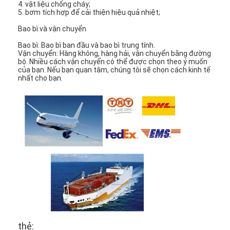
4. vật liệu chống cháy;
Máy sưởi pin lithium
5. bơm tích hợp để cải thiện hiệu quả nhiệt;
Bộ sạc pin lưu trữ
Bao bì và vận chuyển
Bao bì: Bao bì ban đầu và bao bì trung tính.
Cáp sưởi động cơ
Vận chuyển: Hàng không, hàng hải, vận chuyển bằng đường
bộ. Nhiều cách vận chuyển có thể được chọn theo ý muốn
của bạn. Nếu bạn quan tâm, chúng tôi sẽ chọn cách kinh tế
Máy sưởi động cơ
nhất cho bạn.
thẻ: