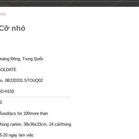
nhỏ
 Cỡ nhỏ
uảng Đông, Trung Quốc
GOLDATE
o. 0B220331.STOUQ02
D-H150
0
5usd/pcs for 100more than
hùng carton, 38x36x33cm, 24 cái/thùng
5-20 ngày làm việc