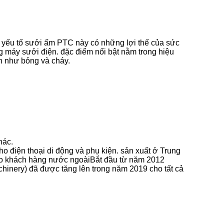
yếu tố sưởi ấm PTC này có những lợi thế của sức
ng máy sưởi điện. đặc điểm nổi bật nằm trong hiệu
n như bỏng và cháy.
hác.
 điện thoại di động và phụ kiện. sản xuất ở Trung
 cho khách hàng nước ngoàiBắt đầu từ năm 2012
inery) đã được tăng lên trong năm 2019 cho tất cả