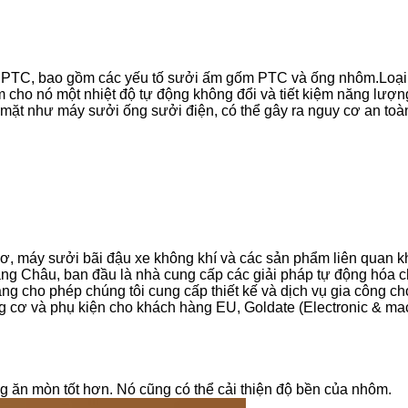
 PTC, bao gồm các yếu tố sưởi ấm gốm PTC và ống nhôm.Loại 
àm cho nó một nhiệt độ tự động không đổi và tiết kiệm năng lượ
 mặt như máy sưởi ống sưởi điện, có thể gây ra nguy cơ an toà
ơ, máy sưởi bãi đậu xe không khí và các sản phẩm liên quan k
g Châu, ban đầu là nhà cung cấp các giải pháp tự động hóa cho
ăng cho phép chúng tôi cung cấp thiết kế và dịch vụ gia công
cơ và phụ kiện cho khách hàng EU, Goldate (Electronic & mach
 ăn mòn tốt hơn. Nó cũng có thể cải thiện độ bền của nhôm.