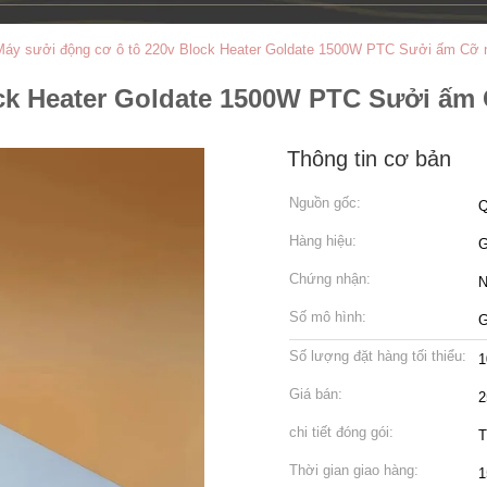
Máy sưởi động cơ ô tô 220v Block Heater Goldate 1500W PTC Sưởi ấm Cỡ 
ock Heater Goldate 1500W PTC Sưởi ấm
Thông tin cơ bản
Nguồn gốc:
Q
Hàng hiệu:
Chứng nhận:
N
Số mô hình:
G
Số lượng đặt hàng tối thiểu:
1
Giá bán:
2
chi tiết đóng gói:
T
Thời gian giao hàng:
1