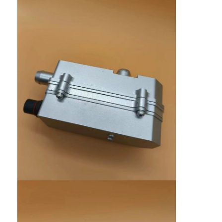
Наша фабрика
контроль качества
контактные данные
Отправить запрос
Нагреватели автомобильных двигателей
Прегреватель электрического двигателя
Прегреватель охлаждающей жидкости двигателя
Нагреватели нефтяных баков
Нагреватель вентилятора PTC