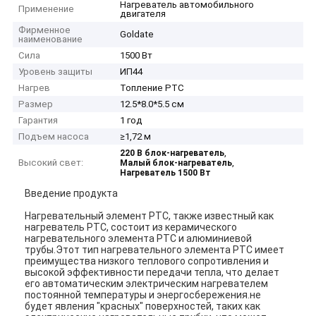
Нагреватель автомобильного
Применение
двигателя
Фирменное
Goldate
наименование
Сила
1500 Вт
Уровень защиты
ИП44
Нагрев
Топление PTC
Размер
12.5*8.0*5.5 см
Гарантия
1 год
Подъем насоса
≥1,72 м
,
220 В блок-нагреватель
Высокий свет:
,
Малый блок-нагреватель
Нагреватель 1500 Вт
Введение продукта
Нагревательный элемент PTC, также известный как
нагреватель PTC, состоит из керамического
нагревательного элемента PTC и алюминиевой
трубы.Этот тип нагревательного элемента PTC имеет
преимущества низкого теплового сопротивления и
высокой эффективности передачи тепла, что делает
его автоматическим электрическим нагревателем
постоянной температуры и энергосбережения.не
будет явления "красных" поверхностей, таких как