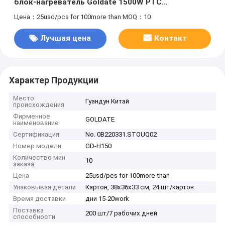
блок-нагреватель Goldate 1500W PTC
нагреватель Малый размер
Цена：25usd/pcs for 100more than
MOQ：10
Лучшая цена
Контакт
Характер Продукции
Место
Гуандун Китай
происхождения
Фирменное
GOLDATE
наименование
Сертификация
No. 0B220331.STOUQ02
Номер модели
GD-H150
Количество мин
10
заказа
Цена
25usd/pcs for 100more than
Упаковывая детали
Картон, 38х36х33 см, 24 шт/картон
Время доставки
дни 15-20work
Поставка
200 шт/7 рабочих дней
способности