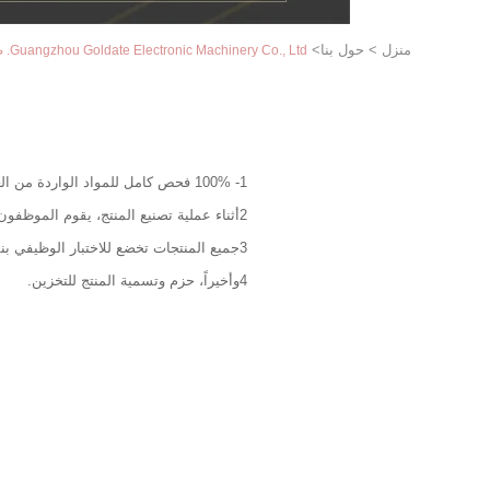
منزل
>
حول بنا
>
Guangzhou Goldate Electronic Machinery Co., Ltd. ضبط الجودة
1- 100% فحص كامل للمواد الواردة من العملاء وتسجيل الدفعات الواردة.
2أثناء عملية تصنيع المنتج، يقوم الموظفون بإجراء عمليات تفتيش ذاتية وتفتيش جودة، مع الاحتفاظ بسجلات.
3جميع المنتجات تخضع للاختبار الوظيفي بنسبة 100% قبل مغادرة المصنع، ويتم وضع علامات عليها. يتم تسجيل أي تشوهات، وإعادة العمل، وتعقبها إلى مصدر المشكلة.
4وأخيراً، حزم وتسمية المنتج للتخزين.