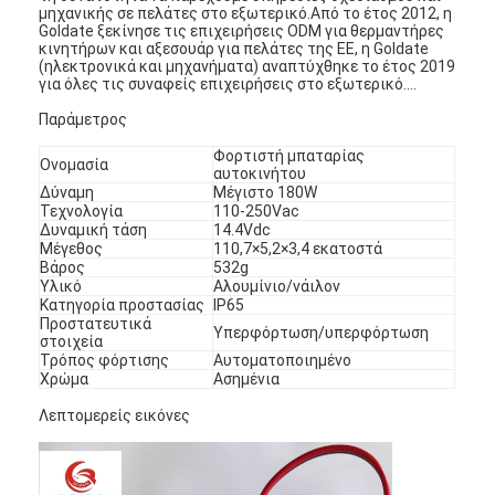
μηχανικής σε πελάτες στο εξωτερικό.Από το έτος 2012, η
Goldate ξεκίνησε τις επιχειρήσεις ODM για θερμαντήρες
κινητήρων και αξεσουάρ για πελάτες της ΕΕ, η Goldate
(ηλεκτρονικά και μηχανήματα) αναπτύχθηκε το έτος 2019
για όλες τις συναφείς επιχειρήσεις στο εξωτερικό....
Παράμετρος
Φορτιστή μπαταρίας
Ονομασία
αυτοκινήτου
Δύναμη
Μέγιστο 180W
Τεχνολογία
110-250Vac
Δυναμική τάση
14.4Vdc
Μέγεθος
110,7×5,2×3,4 εκατοστά
Βάρος
532g
Υλικό
Αλουμίνιο/νάιλον
Κατηγορία προστασίας
IP65
Προστατευτικά
Υπερφόρτωση/υπερφόρτωση
στοιχεία
Τρόπος φόρτισης
Αυτοματοποιημένο
Χρώμα
Ασημένια
Λεπτομερείς εικόνες