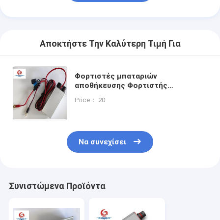
Αποκτήστε Την Καλύτερη Τιμή Για
Φορτιστές μπαταριών
αποθήκευσης Φορτιστής
μπαταρίας αυτοκινήτου Εύχρηστος
Price： 20
φορτιστής μπαταρίας Είσοδος 110-
250Vac Έξοδος 14.4Vdc 180W
Να συνεχίσει
Συνιστώμενα Προϊόντα