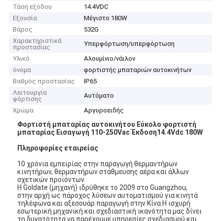
Τάση εξόδου
14.4VDC
Εξουσία
Μέγιστο 180W
Βάρος
532G
Χαρακτηριστικά
Υπερφόρτωση/υπερφόρτωση
προστασίας
Υλικό
Αλουμίνιο/νάιλον
όνομα
φορτιστής μπαταριών αυτοκινήτων
Βαθμός προστασίας
IP65
Λειτουργία
Αυτόματο
φόρτισης
Χρώμα
Αργυροειδής
Φορτιστή μπαταρίας αυτοκινήτου Εύκολο φορτιστή
μπαταρίας Εισαγωγή 110-250Vac Έκδοση14.4Vdc 180W
Πληροφορίες εταιρείας
10 χρόνια εμπειρίας στην παραγωγή θερμαντήρων
κινητήρων, θερμαντήρων στάθμευσης αέρα και άλλων
σχετικών προϊόντων.
Η Goldate (μηχανή) ιδρύθηκε το 2009 στο Guangzhou,
στην αρχή ως πάροχος λύσεων αυτοματισμού για κινητά
τηλέφωνα και αξεσουάρ.παραγωγή στην Κίνα.Η ισχυρή
εσωτερική μηχανική και σχεδιαστική ικανότητα μας δίνει
τη δυνατότητα να παρέχουμε υπηρεσίες σχεδιασμού και