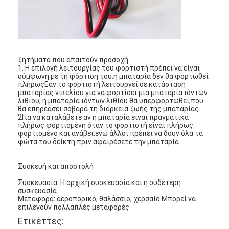
Θέρμανση με μπαταρία λιθίου
Συσκευές φόρτισης μπαταριών αποθήκευσης
Καλώδιο θερμαντήρα κινητήρα
ζητήματα που απαιτούν προσοχή
1. Η επιλογή λειτουργίας του φορτιστή πρέπει να είναι
Συμπλέκτες θερμαντήρων κινητήρων
σύμφωνη με τη φόρτιση του.η μπαταρία δεν θα φορτωθεί
πλήρωςΕάν το φορτιστή λειτουργεί σε κατάσταση
μπαταρίας νικελίου για να φορτίσει μια μπαταρία ιόντων
λιθίου, η μπαταρία ιόντων λιθίου θα υπερφορτωθεί,που
θα επηρεάσει σοβαρά τη διάρκεια ζωής της μπαταρίας.
2Για να καταλάβετε αν η μπαταρία είναι πραγματικά
πλήρως φορτισμένη όταν το φορτιστή είναι πλήρως
φορτισμένο και ανάβει.ενώ άλλοι πρέπει να δουν όλα τα
φώτα του δείκτη πριν αφαιρέσετε την μπαταρία.
Συσκευή και αποστολή
Συσκευασία: Η αρχική συσκευασία και η ουδέτερη
συσκευασία.
Μεταφορά: αεροπορικό, θαλάσσιο, χερσαίο.Μπορεί να
επιλεγούν πολλαπλές μεταφορές.
Ετικέττες: