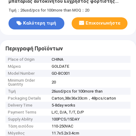
μπαταρίας αυτοκινήτου Εύχρηστος φορτιστής
μπαταρίας Είσοδος 110-250Vac Έξοδος 14.4Vdc
Τιμή：26usd/pcs for 100more than
MOQ：20
180W
Καλύτερη τιμή
Επικοινωνήστε
Περιγραφή Προϊόντων
Place of Origin
CHINA
Μάρκα
GOLDATE
Model Number
GD-BC001
Minimum Order
20
Quantity
Τιμή
26usd/pcs for 100more than
Packaging Details
Carton,38x36x33cm，48pcs/carton
Delivery Time
5-8day works
Payment Terms
L/C, D/A, T/T, D/P
Supply Ability
100PCS/15DAY
Τάση εισόδου
110-250VAC
Μέγεθος
11.7x5.2x3.4cm