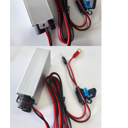
Γύρος εργοστασίων
Ποιοτικός έλεγχος
επαφή
Ζητήστε ένα απόσπασμα
Θερμαντήρες κινητήρων αυτοκινήτων
Προθέρμανση ηλεκτρικού κινητήρα
Προθέρμανση ψυκτικού του κινητήρα
Θερμαντήρες δεξαμενών πετρελαίου
Θέρμανση ανεμιστήρα PTC