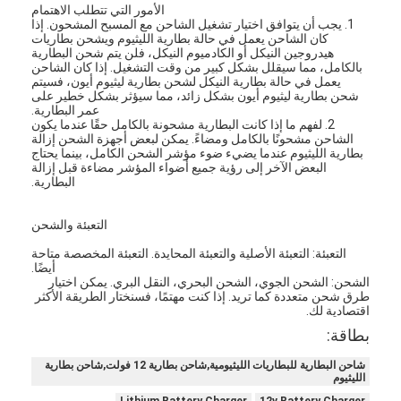
الأمور التي تتطلب الاهتمام
سخان بطارية الليثيوم
1. يجب أن يتوافق اختيار تشغيل الشاحن مع المسبح المشحون. إذا
كان الشاحن يعمل في حالة بطارية الليثيوم ويشحن بطاريات
شاحنات بطارية تخزين
هيدروجين النيكل أو الكادميوم النيكل، فلن يتم شحن البطارية
بالكامل، مما سيقلل بشكل كبير من وقت التشغيل. إذا كان الشاحن
يعمل في حالة بطارية النيكل لشحن بطارية ليثيوم أيون، فسيتم
كابل سخان المحرك
شحن بطارية ليثيوم أيون بشكل زائد، مما سيؤثر بشكل خطير على
عمر البطارية.
2. لفهم ما إذا كانت البطارية مشحونة بالكامل حقًا عندما يكون
سدادات سخانات المحرك
الشاحن مشحونًا بالكامل ومضاءً. يمكن لبعض أجهزة الشحن إزالة
بطارية الليثيوم عندما يضيء ضوء مؤشر الشحن الكامل، بينما يحتاج
البعض الآخر إلى رؤية جميع أضواء المؤشر مضاءة قبل إزالة
البطارية.
التعبئة والشحن
التعبئة: التعبئة الأصلية والتعبئة المحايدة. التعبئة المخصصة متاحة
أيضًا.
الشحن: الشحن الجوي، الشحن البحري، النقل البري. يمكن اختيار
طرق شحن متعددة كما تريد. إذا كنت مهتمًا، فسنختار الطريقة الأكثر
اقتصادية لك.
بطاقة:
شاحن البطارية للبطاريات الليثيومية,شاحن بطارية 12 فولت,شاحن بطارية
الليثيوم