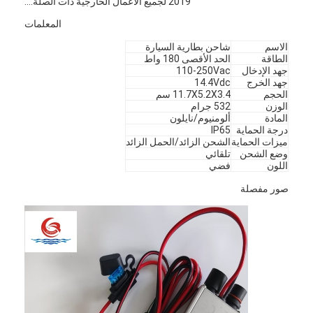
2019 لجميع الأعمال الخارجية ذات الصلة....
المعلمات
الاسم
شاحن بطارية السيارة
الطاقة
الحد الأقصى 180 واط
جهد الإدخال
110-250Vac
جهد الخرج
14.4Vdc
الحجم
11.7X5.2X3.4 سم
الوزن
532 جرام
المادة
ألومنيوم/نايلون
درجة الحماية
IP65
ميزات الحماية
الشحن الزائد/الحمل الزائد
وضع الشحن
تلقائي
اللون
فضي
صور مفصلة