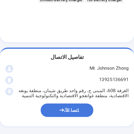
Lithium Battery Charger
12v Battery Charger
تفاصيل الاتصال
Mr. Johnson Zhong
13925136691
الغرفة 608، المبنى ج، رقم واحد طريق شينان، منطقة يونغه
الاقتصادية، منطقة غوانغجو الاقتصادية والتكنولوجية التنمية
ﺎﺘﺼﻟ ﺍﻶﻧ