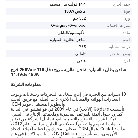
جهد الخرج
14.4 فولت تيار مستمر
قوة
ماكس 180W
وزن
532 جم
ميزات الحماية
Overgrad/Overload
مادة
الألومنيوم/النايلون
اسم
شاحن بطارية السيارة
درجة الحماية
IP65
وضع الشحن
تلقائي
لون
فضي
شاحن بطارية السيارة شاحن بطارية مريح دخل 110-250Vac خرج
14.4Vdc 180W
معلومات الشركة
10 سنوات من الخبرة في إنتاج سخانات المحركات وسخانات وقوف
السيارات الهوائية والمنتجات الأخرى ذات الصلة. مع فريق البحث
والتطوير المستقل، تتوفر OEM.
تأسست Goldate (الآلات) في عام 2009 في قوانغتشو، في البداية
كمزود حلول أتمتة للهواتف المحمولة وملحقاتها. الإنتاج في الصين.
تمكننا قدرات التصنيع والتصميم القوية داخل الشركة من توفير
خدمات التصميم والتصنيع للعملاء في الخارج. بدءًا من عام 2012،
بدأت Goldate أعمال ODM لسخان المحرك وملحقاته لعملاء الاتحاد
الأوروبي، وتم تأسيس Goldate (الإلكترونيات والآلات) في عام