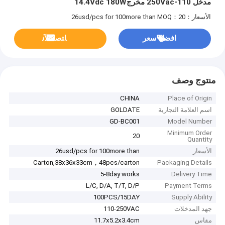
مدخل 110-250Vac مخرج14.4Vdc 180W
الأسعار：26usd/pcs for 100more than
MOQ：20
افضل سعر
ﺎﺘﺼﻟ ﺍﻶﻧ
منتوج وصف
CHINA
Place of Origin
اسم العلامة التجارية
GOLDATE
GD-BC001
Model Number
Minimum Order
20
Quantity
الأسعار
26usd/pcs for 100more than
Carton,38x36x33cm，48pcs/carton
Packaging Details
5-8day works
Delivery Time
L/C, D/A, T/T, D/P
Payment Terms
100PCS/15DAY
Supply Ability
جهد المدخلات
110-250VAC
مقاس
11.7x5.2x3.4cm