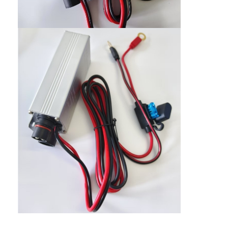
جولة في المعمل
ضبط الجودة
اتصل بنا
طلب اقتباس
سخانات محرك السيارة
محرك كهربائي
محرك تسخين المبردات
سخانات خزانات النفط
سخان المروحة PTC