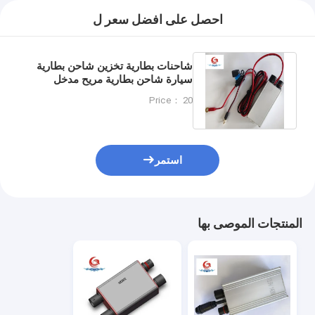
احصل على افضل سعر ل
شاحنات بطارية تخزين شاحن بطارية
سيارة شاحن بطارية مريح مدخل
110-250Vac مخرج14.4Vdc 180W
Price： 20
استمر
المنتجات الموصى بها