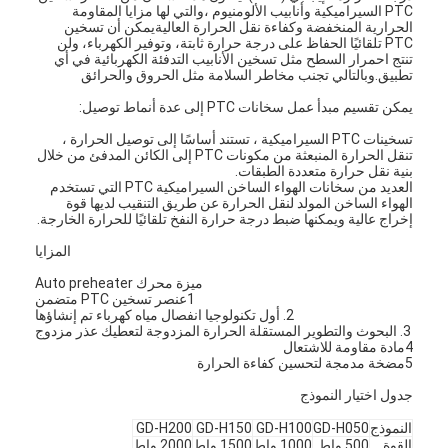
PTC السيراميكية وأنابيب الألومنيوم ،والتي لها مزايا المقاومة
الحرارية المنخفضة وكفاءة نقل الحرارة العاليةيمكن أن تسخين
PTC تلقائيًا الحفاظ على درجة حرارة ثابتة، وتوفير الكهرباء، ولن
تنتج احمرار السطح مثل تسخين الأنابيب التدفئة الكهربائية في أي
تطبيق.وبالتالي تجنب مخاطر السلامة مثل الحروق والحرائق
يمكن تقسيم مبدأ عمل سخانات PTC إلى عدة أنماط توصيل:
تسخينات PTC السيراميكية ، تستند أساسًا إلى توصيل الحرارة ،
تنقل الحرارة المنبعثة من مكونات PTC إلى الكائن المدفئ من خلال
بنية نقل حرارة متعددة الطبقات.
العديد من سخانات الهواء الساخن السيراميكية PTC التي تستخدم
الهواء الساخن المولد لنقل الحرارة عن طريق التنقيب لديها قوة
إخراج عالية ويمكنها ضبط درجة حرارة النفخ تلقائيًا للحرارة الخارجة.
المزايا
ميزة محرك Auto preheater
1عنصر تسخين PTC متضمن
2. أول تكنولوجيا انفصال مياه كهرباء تم إنشاؤها
3. البحوث والتطوير المستقلة الحرارة المزدوجة لتعطيك عذر مزدوج
4مادة مقاومة للاشتعال
5مضخة مدمجة لتحسين كفاءة الحرارة
جدول اختيار النموذج
النموذج
GD-H050
GD-H100
GD-H150
GD-H200
القوة
500 واط
1000 واط
1500 واط
2000 واط