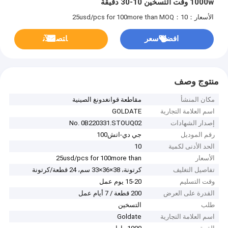
1000w وقت التسخين 10-30 دقيقة
الأسعار：25usd/pcs for 100more than
MOQ：10
افضل سعر
ﺎﺘﺼﻟ ﺍﻶﻧ
منتوج وصف
مكان المنشأ
مقاطعة قوانغدونغ الصينية
اسم العلامة التجارية
GOLDATE
إصدار الشهادات
No. 0B220331.STOUQ02
رقم الموديل
جي دي-اتش100
الحد الأدنى لكمية
10
الأسعار
25usd/pcs for 100more than
تفاصيل التغليف
كرتونة، 38×36×33 سم، 24 قطعة/كرتونة
وقت التسليم
15-20 يوم عمل
القدرة على العرض
200 قطعة / 7 أيام عمل
طلب
التسخين
اسم العلامة التجارية
Goldate