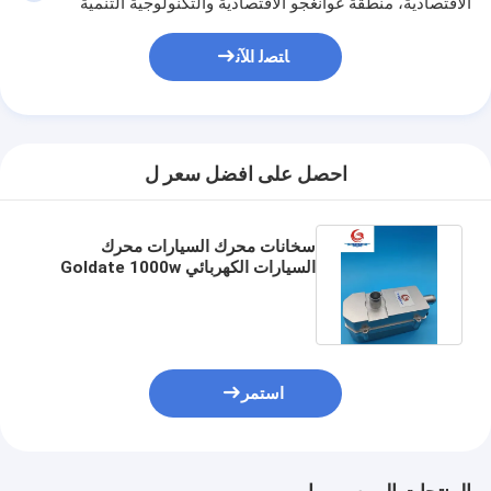
الاقتصادية، منطقة غوانغجو الاقتصادية والتكنولوجية التنمية
سخان بطارية الليثيوم
ﺎﺘﺼﻟ ﺍﻶﻧ
شاحنات بطارية تخزين
كابل سخان المحرك
سدادات سخانات المحرك
احصل على افضل سعر ل
سخانات محرك السيارات محرك
السيارات الكهربائي Goldate 1000w
وقت التسخين 10-30 دقيقة
استمر