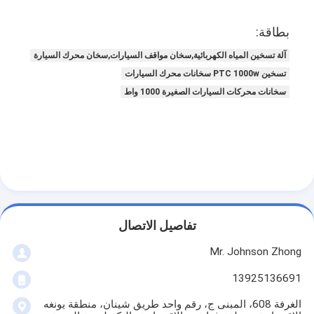
جولة في المعمل
بطاقة:
ضبط الجودة
آلة تسخين المياه الكهربائية,سخان مواقف السيارات,سخان محرك السيارة
تسخين PTC 1000w سخانات محرك السيارات
اتصل بنا
سخانات محركات السيارات الصغيرة 1000 واط
طلب اقتباس
سخانات محرك السيارة
محرك كهربائي
تفاصيل الاتصال
محرك تسخين المبردات
Mr. Johnson Zhong
سخانات خزانات النفط
13925136691
سخان المروحة PTC
الغرفة 608، المبنى ج، رقم واحد طريق شينان، منطقة يونغه