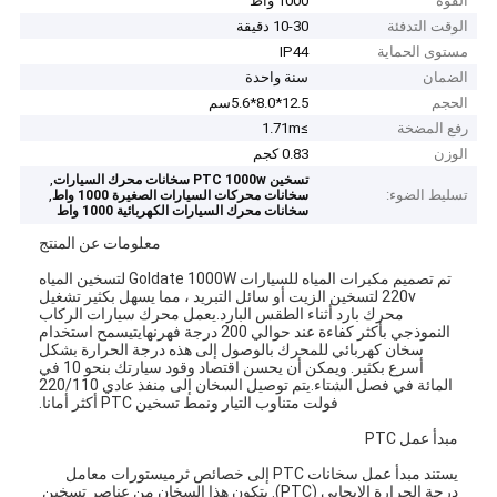
القوة
1000 واط
الوقت التدفئة
10-30 دقيقة
مستوى الحماية
IP44
الضمان
سنة واحدة
الحجم
12.5*8.0*5.6سم
رفع المضخة
≥1.71m
الوزن
0.83 كجم
,
تسخين PTC 1000w سخانات محرك السيارات
تسليط الضوء:
,
سخانات محركات السيارات الصغيرة 1000 واط
سخانات محرك السيارات الكهربائية 1000 واط
معلومات عن المنتج
تم تصميم مكبرات المياه للسيارات Goldate 1000W لتسخين المياه
220v لتسخين الزيت أو سائل التبريد ، مما يسهل بكثير تشغيل
محرك بارد أثناء الطقس البارد.يعمل محرك سيارات الركاب
النموذجي بأكثر كفاءة عند حوالي 200 درجة فهرنهايتيسمح استخدام
سخان كهربائي للمحرك بالوصول إلى هذه درجة الحرارة بشكل
أسرع بكثير. ويمكن أن يحسن اقتصاد وقود سيارتك بنحو 10 في
المائة في فصل الشتاء.يتم توصيل السخان إلى منفذ عادي 220/110
فولت متناوب التيار ونمط تسخين PTC أكثر أمانا.
مبدأ عمل PTC
يستند مبدأ عمل سخانات PTC إلى خصائص ثرميستورات معامل
درجة الحرارة الإيجابي (PTC). يتكون هذا السخان من عناصر تسخين