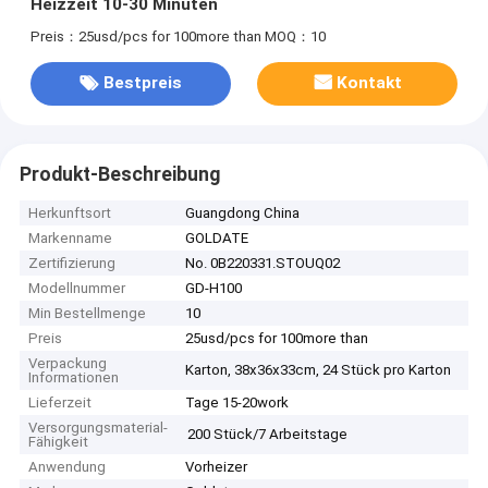
Heizzeit 10-30 Minuten
Preis：25usd/pcs for 100more than
MOQ：10
Bestpreis
Kontakt
Produkt-Beschreibung
Herkunftsort
Guangdong China
Markenname
GOLDATE
Zertifizierung
No. 0B220331.STOUQ02
Modellnummer
GD-H100
Min Bestellmenge
10
Preis
25usd/pcs for 100more than
Verpackung
Karton, 38x36x33cm, 24 Stück pro Karton
Informationen
Lieferzeit
Tage 15-20work
Versorgungsmaterial-
200 Stück/7 Arbeitstage
Fähigkeit
Anwendung
Vorheizer