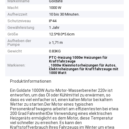
Markenname
Goldate
Macht
1000 W
Aufheizzeit
10 bis 30 Minuten.
Schutzniveau
IP44
Gewährleistung
1 Jahr
Größe
12.5*8.0*5.6cm
Aufheben der
≥ 1,71 m
Pumpe
Gewicht
0.83KG
PTC-Heizung 1000w Heizungen für
Kraftfahrzeuge
Markieren:
,
,
1000w Kleinmotorheizungen für Autos
Elektroheizungen für Kraftfahrzeuge mit
1000 Watt
Produktinformationen
Ein Goldate 1000W Auto-Motor-Wasserbereiter 220v ist
entworfen, um das Öl oder Kühlmittel zu erwärmen, so
dass es viel einfacher ist, einen kalten Motor bei kaltem
Wetter zu starten.Der Motor eines typischen
Personenkraftwagens arbeitet am effizientesten bei etwa
200 Grad FahrenheitDie Verwendung eines elektrischen
Heizgeräts ermöglicht es dem Motor, diese Temperatur
viel schneller zu erreichen. Es kann den
Kraftstoffverbrauch Ihres Fahrzeugs im Winter um etwa