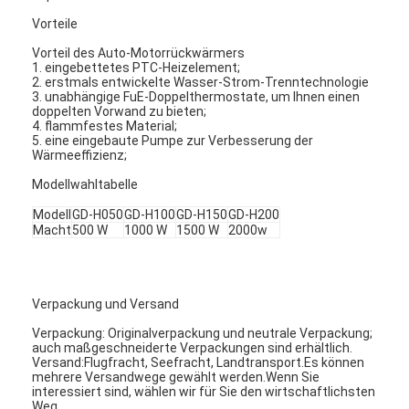
Vorteile
Vorteil des Auto-Motorrückwärmers
1. eingebettetes PTC-Heizelement;
2. erstmals entwickelte Wasser-Strom-Trenntechnologie
3. unabhängige FuE-Doppelthermostate, um Ihnen einen
doppelten Vorwand zu bieten;
4. flammfestes Material;
5. eine eingebaute Pumpe zur Verbesserung der
Wärmeeffizienz;
Modellwahltabelle
Modell
GD-H050
GD-H100
GD-H150
GD-H200
Macht
500 W
1000 W
1500 W
2000w
Verpackung und Versand
Startseite
Verpackung: Originalverpackung und neutrale Verpackung;
Produkte
auch maßgeschneiderte Verpackungen sind erhältlich.
Versand:Flugfracht, Seefracht, Landtransport.Es können
mehrere Versandwege gewählt werden.Wenn Sie
Über uns
interessiert sind, wählen wir für Sie den wirtschaftlichsten
Weg.